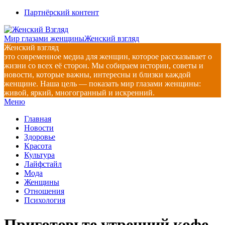
Перейти
Партнёрский контент
к
содержимому
Мир глазами женщины
Женский взгляд
Женский взгляд
это современное медиа для женщин, которое рассказывает о
жизни со всех её сторон. Мы собираем истории, советы и
новости, которые важны, интересны и близки каждой
женщине. Наша цель — показать мир глазами женщины:
живой, яркий, многогранный и искренний.
Главное
Меню
навигационное
Главная
меню
Новости
Здоровье
Красота
Культура
Лайфстайл
Мода
Женщины
Отношения
Психология
Приготовьте утренний кофе