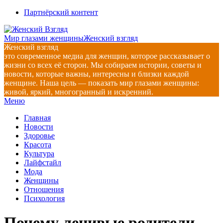
Перейти
Партнёрский контент
к
содержимому
Мир глазами женщины
Женский взгляд
Женский взгляд
это современное медиа для женщин, которое рассказывает о
жизни со всех её сторон. Мы собираем истории, советы и
новости, которые важны, интересны и близки каждой
женщине. Наша цель — показать мир глазами женщины:
живой, яркий, многогранный и искренний.
Главное
Меню
навигационное
Главная
меню
Новости
Здоровье
Красота
Культура
Лайфстайл
Мода
Женщины
Отношения
Психология
Почему ленивые родители