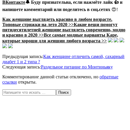
ВКонтакте
🔔
Буду признательна, если нажмёте
лайк
👍 и
напишете комментарий или
поделитесь в соц.сетях
😍!
Как женщине выглядеть красиво в любом возрасте.
Топовые стрижки на лето 2020 >>
Какие вещи помогут
пятидесятилетней женщине выглядеть современно, модно
и красиво в 2020 >>
Все самые модные варианты Каре,
которые хороши для женщин любого возраста >>
2020-
Предыдущая запись:
Как женщине отличить самой, сахарный
07-
диабет 1 и 2 типа ?
08
Следующая запись:
Раздельное питание по Монтиньяку
Комментирование данной статьи отключено, но
обратные
ссылки
открыты.
Поиск