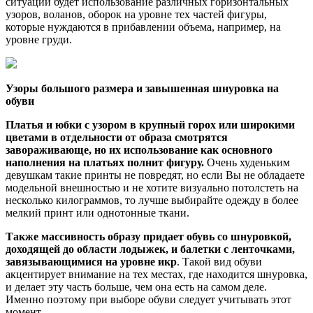
ситуации будет использование различных горизонтальных
узоров, воланов, оборок на уровне тех частей фигуры,
которые нуждаются в прибавлении объема, например, на
уровне груди.
Узоры большого размера и завышенная шнуровка на
обуви
Платья и юбки с узором в крупный горох или широкими
цветами в отдельности от образа смотрятся
завораживающе, но их использование как основного
наполнения на платьях полнит фигуру.
Очень худеньким
девушкам такие принты не повредят, но если Вы не обладаете
модельной внешностью и не хотите визуально потолстеть на
несколько килограммов, то лучше выбирайте одежду в более
мелкий принт или однотонные ткани.
Также массивность образу придает обувь со шнуровкой,
доходящей до области лодыжек, и балетки с ленточками,
завязывающимися на уровне икр
. Такой вид обуви
акцентирует внимание на тех местах, где находится шнуровка,
и делает эту часть больше, чем она есть на самом деле.
Именно поэтому при выборе обуви следует учитывать этот
момент.