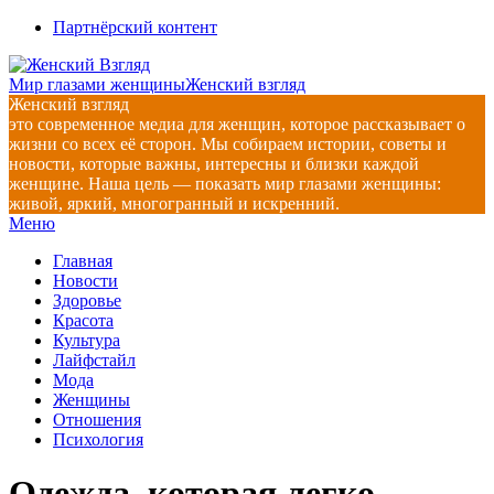
Перейти
Партнёрский контент
к
содержимому
Мир глазами женщины
Женский взгляд
Женский взгляд
это современное медиа для женщин, которое рассказывает о
жизни со всех её сторон. Мы собираем истории, советы и
новости, которые важны, интересны и близки каждой
женщине. Наша цель — показать мир глазами женщины:
живой, яркий, многогранный и искренний.
Главное
Меню
навигационное
Главная
меню
Новости
Здоровье
Красота
Культура
Лайфстайл
Мода
Женщины
Отношения
Психология
Одежда, которая легко