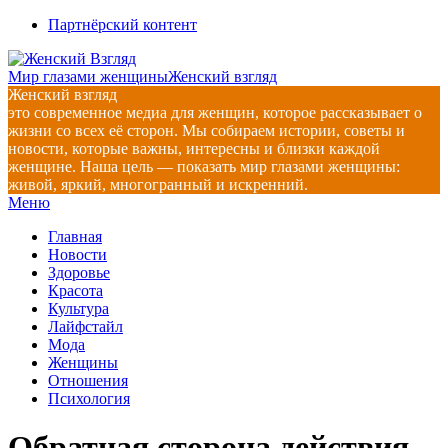
Перейти
Партнёрский контент
к
содержимому
Мир глазами женщины
Женский взгляд
Женский взгляд
это современное медиа для женщин, которое рассказывает о
жизни со всех её сторон. Мы собираем истории, советы и
новости, которые важны, интересны и близки каждой
женщине. Наша цель — показать мир глазами женщины:
живой, яркий, многогранный и искренний.
Главное
Меню
навигационное
Главная
меню
Новости
Здоровье
Красота
Культура
Лайфстайл
Мода
Женщины
Отношения
Психология
Обратная сторона действия