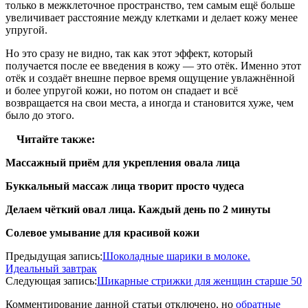
только в межклеточное пространство, тем самым ещё больше
увеличивает расстояние между клетками и делает кожу менее
упругой.
Но это сразу не видно, так как этот эффект, который
получается после ее введения в кожу — это отёк. Именно этот
отёк и создаёт внешне первое время ощущение увлажнённой
и более упругой кожи, но потом он спадает и всё
возвращается на свои места, а иногда и становится хуже, чем
было до этого.
⠀
Читайте также:
Массажный приём для укрепления овала лица
Буккальный массаж лица творит просто чудеса
Делаем чёткий овал лица. Каждый день по 2 минуты
Солевое умывание для красивой кожи
2020-
Предыдущая запись:
Шоколадные шарики в молоке.
06-
Идеальный завтрак
13
Следующая запись:
Шикарные стрижки для женщин старше 50
Комментирование данной статьи отключено, но
обратные