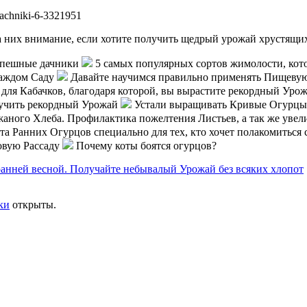
а них внимание, если хотите получить щедрый урожай хрустящих
спешные дачники
5 самых популярных сортов жимолости, кот
каждом Саду
Давайте научимся правильно применять Пищевую 
для Кабачков, благодаря которой, вы вырастите рекордный Урож
лучить рекордный Урожай
Устали выращивать Кривые Огурцы?
жаного Хлеба. Профилактика пожелтения Листьев, а так же уве
та Ранних Огурцов специально для тех, кто хочет полакомитьс
овую Рассаду
Почему коты боятся огурцов?
анней весной. Получайте небывалый Урожай без всяких хлопот
ки
открыты.