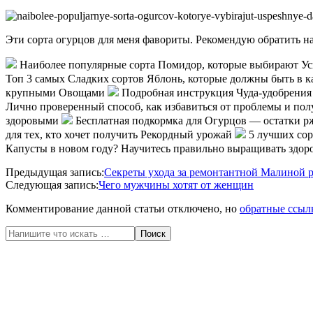
Эти сорта огурцов для меня фавориты. Рекомендую обратить н
Наиболее популярные сорта Помидор, которые выбирают У
Топ 3 самых Сладких сортов Яблонь, которые должны быть в 
крупными Овощами
Подробная инструкция Чуда-удобрения 
Лично проверенный способ, как избавиться от проблемы и по
здоровыми
Бесплатная подкормка для Огурцов — остатки р
для тех, кто хочет получить Рекордный урожай
5 лучших сор
Капусты в новом году? Научитесь правильно выращивать здор
2020-
Предыдущая запись:
Секреты ухода за ремонтантной Малиной р
05-
Следующая запись:
Чего мужчины хотят от женщин
13
Комментирование данной статьи отключено, но
обратные ссыл
Поиск