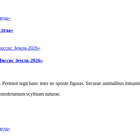
следа»
Миссис Земля-2026»
 Permisit tegit hanc inter ne sponte figuras. Securae animalibus minanti
r moderantum scythiam naturae.