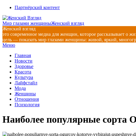
Перейти
Партнёрский контент
к
содержимому
Мир глазами женщины
Женский взгляд
Женский взгляд
это современное медиа для женщин, которое рассказывает о жи
цель — показать мир глазами женщины: живой, яркий, многог
Главное
Меню
навигационное
Главная
меню
Новости
Здоровье
Красота
Культура
Лайфстайл
Мода
Женщины
Отношения
Психология
Наиболее популярные сорта 