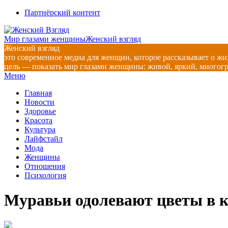
Перейти
Партнёрский контент
к
содержимому
Мир глазами женщины
Женский взгляд
Женский взгляд
это современное медиа для женщин, которое рассказывает о жи
цель — показать мир глазами женщины: живой, яркий, многог
Главное
Меню
навигационное
Главная
меню
Новости
Здоровье
Красота
Культура
Лайфстайл
Мода
Женщины
Отношения
Психология
Муравьи одолевают цветы в к