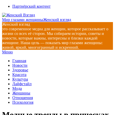
Перейти
Партнёрский контент
к
содержимому
Мир глазами женщины
Женский взгляд
Женский взгляд
это современное медиа для женщин, которое рассказывает о
жизни со всех её сторон. Мы собираем истории, советы и
новости, которые важны, интересны и близки каждой
женщине. Наша цель — показать мир глазами женщины:
живой, яркий, многогранный и искренний.
Главное
Меню
навигационное
Главная
меню
Новости
Здоровье
Красота
Культура
Лайфстайл
Мода
Женщины
Отношения
Психология
Модные тренды в прическах,