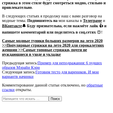
стрижка в этом стиле будет смотреться модно, стильно и
привлекательно
.
В следующих статьях я продолжу наш с вами разговор на
модные темы.
Подпишитесь на
мои каналы в
Телеграме
и
ВКонтакте
🔔
Буду признательна, если нажмёте
лайк
👍 и
напишете комментарий или
поделитесь в соц.сетях
😍!
Самые модные туники больших размеров на лето 2020
>>
Популярные стрижки на лето 2020 для сорокалетних
женщин >>
Самые топовые стрижки, почти не
нуждающиеся в уходе и укладке
2020-
Предыдущая запись:
Пример для неподражания: 6 худших
06-
образов Мэрайи Кэри
05
Следующая запись:
Готовим тесто для вареников. И мои
вариантв начинки
Комментирование данной статьи отключено, но
обратные
ссылки
открыты.
Поиск