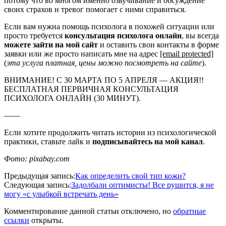
потому что во многом именно озвучивание и обсуждение
своих страхов и тревог помогает с ними справиться.
Если вам нужна помощь психолога в похожей ситуации или
просто требуется
консультация психолога онлайн
, вы всегда
можете зайти на мой сайт
и оставить свои контакты в форме
заявки или же просто написать мне на адрес
[email protected]
(
эта услуга платная, цены можно посмотреть на сайте
).
ВНИМАНИЕ! С 30 МАРТА ПО 5 АПРЕЛЯ — АКЦИЯ!!
БЕСПЛАТНАЯ ПЕРВИЧНАЯ КОНСУЛЬТАЦИЯ
ПСИХОЛОГА ОНЛАЙН (30 МИНУТ).
——
Если хотите продолжить читать истории из психологической
практики, ставьте лайк и
подписывайтесь на мой канал
.
Фото: pixabay.com
2020-
Предыдущая запись:
Как определить свой тип кожи?
05-
Следующая запись:
Задолбали оптимисты! Все рушится, я не
17
могу «с улыбкой встречать день»
Комментирование данной статьи отключено, но
обратные
ссылки
открыты.