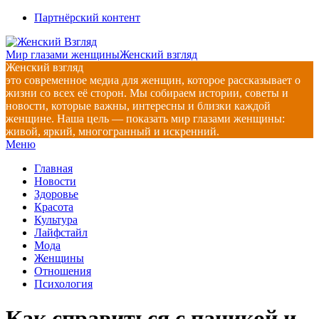
Перейти
Партнёрский контент
к
содержимому
Мир глазами женщины
Женский взгляд
Женский взгляд
это современное медиа для женщин, которое рассказывает о
жизни со всех её сторон. Мы собираем истории, советы и
новости, которые важны, интересны и близки каждой
женщине. Наша цель — показать мир глазами женщины:
живой, яркий, многогранный и искренний.
Главное
Меню
навигационное
Главная
меню
Новости
Здоровье
Красота
Культура
Лайфстайл
Мода
Женщины
Отношения
Психология
Как справиться с паникой и