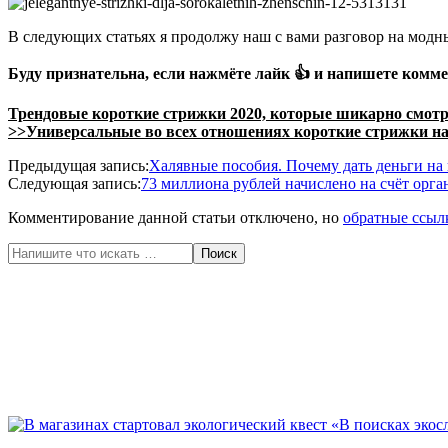
В следующих статьях я продолжу наш с вами разговор на модн
Буду признательна, если нажмёте
лайк
👍 и напишете комме
Трендовые короткие стрижки 2020, которые шикарно смот
>>
Универсальные во всех отношениях короткие стрижки на 
2020-
Предыдущая запись:
Халявные пособия. Почему дать деньги на 
05-
Следующая запись:
73 миллиона рублей начислено на счёт орг
23
Комментирование данной статьи отключено, но
обратные ссыл
Поиск