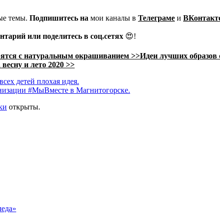
ые темы.
Подпишитесь на
мои каналы в
Телеграме
и
ВКонтакт
нтарий или поделитесь в соц.сетях
😍!
рятся с натуральным окрашиванием >>
Идеи лучших образов 
весну и лето 2020 >>
всех детей плохая идея.
анизации #МыВместе в Магнитогорске.
ки
открыты.