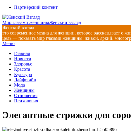
Перейти
Партнёрский контент
к
содержимому
Мир глазами женщины
Женский взгляд
Женский взгляд
это современное медиа для женщин, которое рассказывает о жи
цель — показать мир глазами женщины: живой, яркий, многог
Главное
Меню
навигационное
Главная
меню
Новости
Здоровье
Красота
Культура
Лайфстайл
Мода
Женщины
Отношения
Психология
Элегантные стрижки для сор