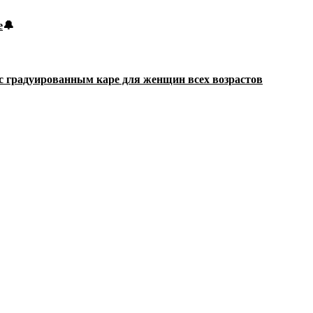
е
🔔
с градуированным каре для женщин всех возрастов