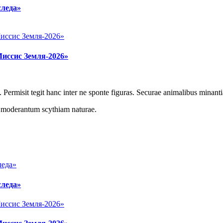
следа»
Миссис Земля-2026»
 Permisit tegit hanc inter ne sponte figuras. Securae animalibus minanti
r moderantum scythiam naturae.
следа»