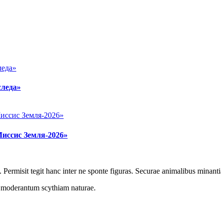
следа»
Миссис Земля-2026»
 Permisit tegit hanc inter ne sponte figuras. Securae animalibus minanti
r moderantum scythiam naturae.