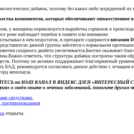
иологических добавок, поэтому без каких-либо затруднений их 
ожества компонентов, которые обеспечивают множественное в
нов, у женщины нормализуется выработка гормонов и происход
все реже наблюдает перебои в памяти или внимании
испытывал в нем недостаток, в препарате содержится
витамин D
представители данной группы заботятся о нормальном протекани
азвития сахарного диабета увеличивается.Биотин оказывает благ
ины.Важно отметить, что структура добавки построена таким о
ществ. Поэтому он активно поддерживает благоприятный урове
вать БАД, рекомендуется согласовать данное действие с лечащим
ерц менопауза.
ТЕСЬ
на
НАШ КАНАЛ
В ЯНДЕКС ДЗЕН «ИНТЕРЕСНЫЙ С
риях о своём опыте в лечении заболеваний, помогите другим
ыми средствами.
д, противопоказания
ки
открыты.