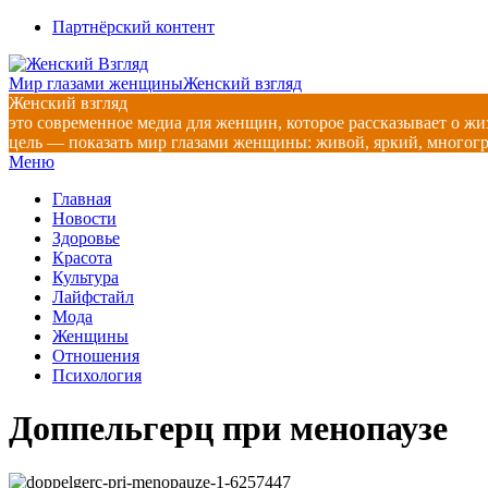
Перейти
Партнёрский контент
к
содержимому
Мир глазами женщины
Женский взгляд
Женский взгляд
это современное медиа для женщин, которое рассказывает о жи
цель — показать мир глазами женщины: живой, яркий, многог
Главное
Меню
навигационное
Главная
меню
Новости
Здоровье
Красота
Культура
Лайфстайл
Мода
Женщины
Отношения
Психология
Доппельгерц при менопаузе