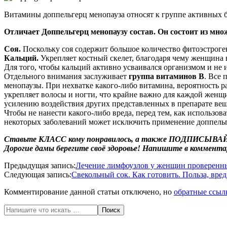
Витамины доппельгерц менопауза относят к группе активных б
Отличает Доппельгерц менопаузу состав. Он состоит из мн
Соя.
Поскольку соя содержит большое количество фитоэстроге
Кальций.
Укрепляет костный скелет, благодаря чему женщина 
Для того, чтобы кальций активно усваивался организмом и не 
Отдельного внимания заслуживает
группа витаминов B
. Все 
менопаузы. При нехватке какого-либо витамина, вероятность р
укрепляет волосы и ногти, что крайне важно для каждой женщ
усилению воздействия других представленных в препарате ве
Чтобы не нанести какого-либо вреда, перед тем, как использо
некоторых заболеваний может исключить применение доппельг
Ставьте КЛАСС кому понравилось, а также
ПОДПИСЫВАЙ
Дорогие дамы берегите своё здоровье! Напишите в коммента
2020-
Предыдущая запись:
Лечение лимфоузлов у женщин проверенн
05-
Следующая запись:
Свекольный сок. Как готовить. Польза, вре
31
Комментирование данной статьи отключено, но
обратные ссыл
Поиск