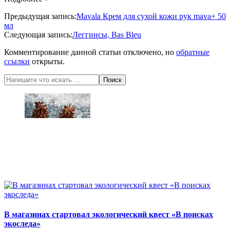
2016-
Предыдущая запись:
Mavala Крем для сухой кожи рук mava+ 50
06-
мл
22
Следующая запись:
Леггинсы, Bas Bleu
Комментирование данной статьи отключено, но
обратные
ссылки
открыты.
Поиск
В магазинах стартовал экологический квест «В поисках
экоследа»