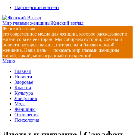
Перейти
Партнёрский контент
к
содержимому
Мир глазами женщины
Женский взгляд
Женский взгляд
это современное медиа для женщин, которое рассказывает о
жизни со всех её сторон. Мы собираем истории, советы и
новости, которые важны, интересны и близки каждой
женщине. Наша цель — показать мир глазами женщины:
живой, яркий, многогранный и искренний.
Главное
Меню
навигационное
Главная
меню
Новости
Здоровье
Красота
Культура
Лайфстайл
Мода
Женщины
Отношения
Психология
Диеты и питание | Сарафан