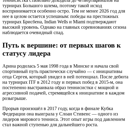
теннисистка стабильно доходила до четвертьфиналов на
турнирах Большого шлема, поэтому такой исход
воспринимается особенно остро. Тем не менее 2026 год для
нее в целом остается успешным: победы на престижных
турнирах Брисбена, Indian Wells и Miami подтверждают
высокий уровень. Однако на главных соревнованиях сезона
наблюдается очевидный спад.
Путь к вершине: от первых шагов к
статусу лидера
Арина родилась 5 мая 1998 года в Минске и начала свой
спортивный путь практически случайно — с инициативы
отца Сергея, который увидел в ней потенциал. После дебюта
на турнирах ITF в 2012 году и первых побед в 2015-м, она
постепенно выстраивала образ теннисистки с мощной и
агрессивной подачей, стремящейся к инициативе в каждом
розыгрыше.
Прорыв произошёл в 2017 году, когда в финале Кубка
Федерации она выиграла у Слоан Стивенс — одного из
лидеров мирового тенниса. Этот опыт игры под давлением
стал важной ступенью для дальнейшего роста.