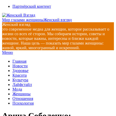
Перейти
Партнёрский контент
к
содержимому
Мир глазами женщины
Женский взгляд
Женский взгляд
это современное медиа для женщин, которое рассказывает о
жизни со всех её сторон. Мы собираем истории, советы и
новости, которые важны, интересны и близки каждой
женщине. Наша цель — показать мир глазами женщины:
живой, яркий, многогранный и искренний.
Главное
Меню
навигационное
Главная
меню
Новости
Здоровье
Красота
Культура
Лайфстайл
Мода
Женщины
Отношения
Психология
Арина Соболенко: