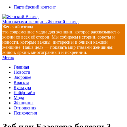
Перейти
Партнёрский контент
к
содержимому
Мир глазами женщины
Женский взгляд
Женский взгляд
это современное медиа для женщин, которое рассказывает о
жизни со всех её сторон. Мы собираем истории, советы и
новости, которые важны, интересны и близки каждой
женщине. Наша цель — показать мир глазами женщины:
живой, яркий, многогранный и искренний.
Главное
Меню
навигационное
Главная
меню
Новости
Здоровье
Красота
Культура
Лайфстайл
Мода
Женщины
Отношения
Психология
Зоб или Базедова болезнь?