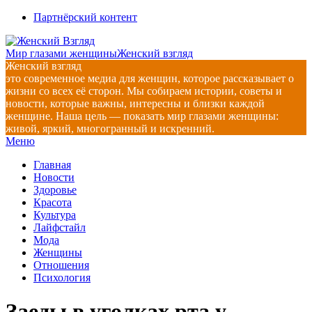
Перейти
Партнёрский контент
к
содержимому
Мир глазами женщины
Женский взгляд
Женский взгляд
это современное медиа для женщин, которое рассказывает о
жизни со всех её сторон. Мы собираем истории, советы и
новости, которые важны, интересны и близки каждой
женщине. Наша цель — показать мир глазами женщины:
живой, яркий, многогранный и искренний.
Главное
Меню
навигационное
Главная
меню
Новости
Здоровье
Красота
Культура
Лайфстайл
Мода
Женщины
Отношения
Психология
Заеды в уголках рта у