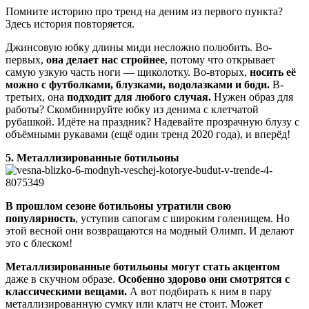
Помните историю про тренд на деним из первого пункта?
Здесь история повторяется.
Джинсовую юбку длины миди несложно полюбить. Во-
первых,
она делает нас стройнее
, потому что открывает
самую узкую часть ноги — щиколотку. Во-вторых,
носить её
можно с футболками, блузками, водолазками и боди.
В-
третьих, она
подходит для любого случая.
Нужен образ для
работы? Скомбинируйте юбку из денима с клетчатой
рубашкой. Идёте на праздник? Надевайте прозрачную блузу с
объёмными рукавами (ещё один тренд 2020 года), и вперёд!
5. Металлизированные ботильоны
В прошлом сезоне ботильоны утратили свою
популярность
, уступив сапогам с широким голенищем. Но
этой весной они возвращаются на модный Олимп. И делают
это с блеском!
Металлизированные ботильоны могут стать акцентом
даже в скучном образе.
Особенно здорово они смотрятся с
классическими вещами.
А вот подбирать к ним в пару
металлизированную сумку или клатч не стоит. Может