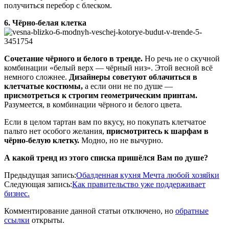
получиться перебор с блеском.
6. Чёрно-белая клетка
Сочетание чёрного и белого в тренде.
Но речь не о скучной
комбинации «белый верх — чёрный низ». Этой весной всё
немного сложнее.
Дизайнеры советуют облачиться в
клетчатые костюмы,
а если они не по душе —
присмотреться к строгим геометрическим принтам.
Разумеется, в комбинации чёрного и белого цвета.
Если в целом тартан вам по вкусу, но покупать клетчатое
пальто нет особого желания,
присмотритесь к шарфам в
чёрно-белую клетку.
Модно, но не вычурно.
А какой тренд из этого списка пришёлся Вам по душе?
2020-
Предыдущая запись:
Обалденная кухня Мечта любой хозяйки
05-
Следующая запись:
Как правительство уже поддерживает
11
бизнес.
Комментирование данной статьи отключено, но
обратные
ссылки
открыты.