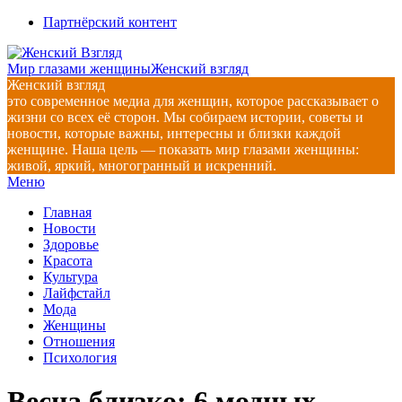
Перейти
Партнёрский контент
к
содержимому
Мир глазами женщины
Женский взгляд
Женский взгляд
это современное медиа для женщин, которое рассказывает о
жизни со всех её сторон. Мы собираем истории, советы и
новости, которые важны, интересны и близки каждой
женщине. Наша цель — показать мир глазами женщины:
живой, яркий, многогранный и искренний.
Главное
Меню
навигационное
Главная
меню
Новости
Здоровье
Красота
Культура
Лайфстайл
Мода
Женщины
Отношения
Психология
Весна близко: 6 модных