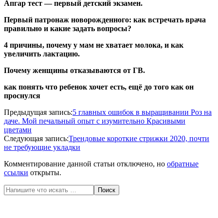
Апгар тест — первый детский экзамен.
Первый патронаж новорожденного: как встречать врача
правильно и какие задать вопросы?
4 причины, почему у мам не хватает молока, и как
увеличить лактацию.
Почему женщины отказываются от ГВ.
как понять что ребенок хочет есть, ещё до того как он
проснулся
2020-
Предыдущая запись:
5 главных ошибок в выращивании Роз на
07-
даче. Мой печальный опыт с изумительно Красивыми
16
цветами
Следующая запись:
Трендовые короткие стрижки 2020, почти
не требующие укладки
Комментирование данной статьи отключено, но
обратные
ссылки
открыты.
Поиск