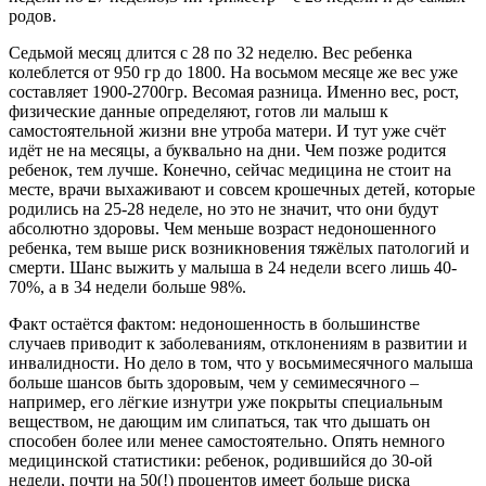
родов.
Седьмой месяц длится с 28 по 32 неделю. Вес ребенка
колеблется от 950 гр до 1800. На восьмом месяце же вес уже
составляет 1900-2700гр. Весомая разница. Именно вес, рост,
физические данные определяют, готов ли малыш к
самостоятельной жизни вне утроба матери. И тут уже счёт
идёт не на месяцы, а буквально на дни. Чем позже родится
ребенок, тем лучше. Конечно, сейчас медицина не стоит на
месте, врачи выхаживают и совсем крошечных детей, которые
родились на 25-28 неделе, но это не значит, что они будут
абсолютно здоровы. Чем меньше возраст недоношенного
ребенка, тем выше риск возникновения тяжёлых патологий и
смерти. Шанс выжить у малыша в 24 недели всего лишь 40-
70%, а в 34 недели больше 98%.
Факт остаётся фактом: недоношенность в большинстве
случаев приводит к заболеваниям, отклонениям в развитии и
инвалидности. Но дело в том, что у восьмимесячного малыша
больше шансов быть здоровым, чем у семимесячного –
например, его лёгкие изнутри уже покрыты специальным
веществом, не дающим им слипаться, так что дышать он
способен более или менее самостоятельно. Опять немного
медицинской статистики: ребенок, родившийся до 30-ой
недели, почти на 50(!) процентов имеет больше риска