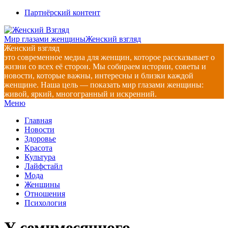
Перейти
Партнёрский контент
к
содержимому
Мир глазами женщины
Женский взгляд
Женский взгляд
это современное медиа для женщин, которое рассказывает о
жизни со всех её сторон. Мы собираем истории, советы и
новости, которые важны, интересны и близки каждой
женщине. Наша цель — показать мир глазами женщины:
живой, яркий, многогранный и искренний.
Главное
Меню
навигационное
Главная
меню
Новости
Здоровье
Красота
Культура
Лайфстайл
Мода
Женщины
Отношения
Психология
У семимесячного