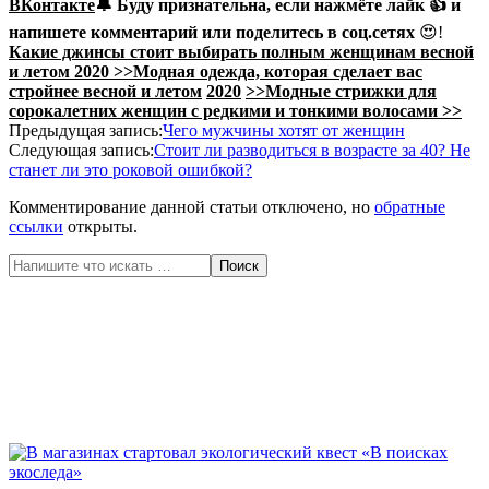
ВКонтакте
🔔
Буду признательна, если нажмёте
лайк
👍 и
напишете комментарий или поделитесь в соц.сетях
😍!
Какие джинсы стоит выбирать полным женщинам весной
и летом 2020 >>
Модная одежда, которая сделает вас
стройнее весной и летом
2020
>>
Модные стрижки для
сорокалетних женщин с редкими и тонкими волосами >>
2020-
Предыдущая запись:
Чего мужчины хотят от женщин
05-
Следующая запись:
Стоит ли разводиться в возрасте за 40? Не
13
станет ли это роковой ошибкой?
Комментирование данной статьи отключено, но
обратные
ссылки
открыты.
Поиск