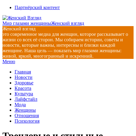
Перейти
Партнёрский контент
к
содержимому
Мир глазами женщины
Женский взгляд
Женский взгляд
это современное медиа для женщин, которое рассказывает о
жизни со всех её сторон. Мы собираем истории, советы и
новости, которые важны, интересны и близки каждой
женщине. Наша цель — показать мир глазами женщины:
живой, яркий, многогранный и искренний.
Главное
Меню
навигационное
Главная
меню
Новости
Здоровье
Красота
Культура
Лайфстайл
Мода
Женщины
Отношения
Психология
Трендовые и стильные