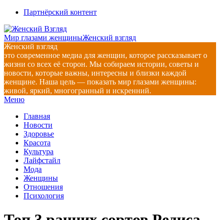
Перейти
Партнёрский контент
к
содержимому
Мир глазами женщины
Женский взгляд
Женский взгляд
это современное медиа для женщин, которое рассказывает о
жизни со всех её сторон. Мы собираем истории, советы и
новости, которые важны, интересны и близки каждой
женщине. Наша цель — показать мир глазами женщины:
живой, яркий, многогранный и искренний.
Главное
Меню
навигационное
Главная
меню
Новости
Здоровье
Красота
Культура
Лайфстайл
Мода
Женщины
Отношения
Психология
Топ 3 ранних сортов Редиса,