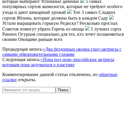
которые выбирают Успешные дачники
5 самых
популярных сортов жимолости, которые не требуют особого
ухода и дают шикарный урожай
Топ 3 самых Сладких
сортов Яблонь, которые должны быть в каждом Саду
Устали выращивать горькую Редиску? Несколько простых
Советов помогут убрать Горечь из овоща
5 лучших сорта
Ранних Огурцов специально для тех, кто хочет полакомиться
своими Овощами раньше всех
2020-
Предыдущая запись:
«Два бездонных океана глаз»:актрисы с
05-
самыми обворожительными глазами
21
Следующая запись:
«Пора под нож»:российские актрисы
которым пора задуматься о пластике
Комментирование данной статьи отключено, но
обратные
ссылки
открыты.
Поиск