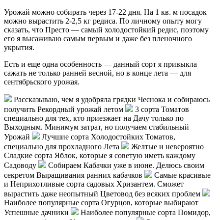
Урожай можно собирать через 17-22 дня. На 1 кв. м посадок
можно вырастить 2-2,5 кг редиса. По личному опыту могу
сказать, что Престо — самый холодостойкий редис, поэтому
его я высаживаю самым первым и даже без пленочного
укрытия.
Есть и еще одна особенность — данный сорт я привыкла
сажать не только ранней весной, но в конце лета — для
сентябрьского урожая.
Рассказываю, чем я удобряла грядки Чеснока и собираюсь
получить Рекордный урожай летом
3 сорта Томатов
специально для тех, кто приезжает на Дачу только по
Выходным. Минимум затрат, но получаем стабильный
Урожай
Лучшие сорта Холодостойких Томатов,
специально для прохладного Лета
Желтые и невероятно
Сладкие сорта Яблок, которые я советую иметь каждому
Садоводу
Собираем Кабачки уже в июне. Делюсь своим
секретом Выращивания ранних кабачков
Самые красивые
и Неприхотливые сорта садовых Хризантем. Сможет
вырастить даже неопытный Цветовод без всяких проблем
Наиболее популярные сорта Огурцов, которые выбирают
Успешные дачники
Наиболее популярные сорта Помидор,