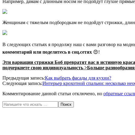
Например, дамам с длинным носом не подойдут глухие прямые
Женщинам с тяжелым подбородкам не подойдут стрижки, длина 
В следующих статьях я продолжу наш с вами разговор на модн
комментарий или поделитесь в соц.сетях
😍!
Эти вариации стрижки Боб превратят вас в истинную краса
подчеркнете свою индивидуальность >
Больше разнообразия
2020-
Предыдущая запись:
Как выбрать фасады для кухни?
07-
Следующая запись:
Интерьер крохотной спальни: несколько не
15
Комментирование данной статьи отключено, но
обратные ссыл
Поиск