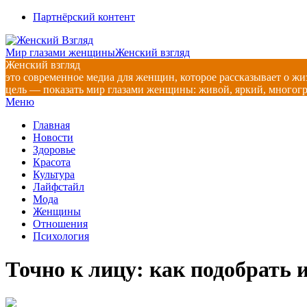
Перейти
Партнёрский контент
к
содержимому
Мир глазами женщины
Женский взгляд
Женский взгляд
это современное медиа для женщин, которое рассказывает о жи
цель — показать мир глазами женщины: живой, яркий, многог
Главное
Меню
навигационное
Главная
меню
Новости
Здоровье
Красота
Культура
Лайфстайл
Мода
Женщины
Отношения
Психология
Точно к лицу: как подобрать 