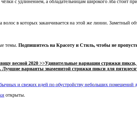
 чёлки с удлинением, а обладательницам широкого лба стоит п
волос в которых заканчивается на этой же линии. Заметный об
ые темы.
Подпишитесь на
Красоту и Стиль
, чтобы не пропуст
вицу весной 2020 >>
Удивительные вариации стрижки пикси, 
. Лучшие варианты знаменитой стрижки пикси для пятидес
обычных и свежих идей по обустройству небольших помещений д
ки
открыты.