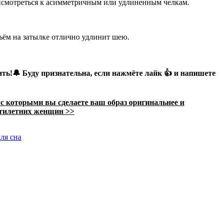
рисмотреться к асимметричным или удлиненным челкам.
ъём на затылке отлично удлинит шею.
ить!🔔
Буду признательна, если нажмёте
лайк
👍 и напишете
с которыми вы сделаете ваш образ оригинальнее и
ятилетних женщин >>
ля сна