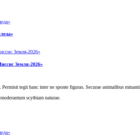
следа»
Миссис Земля-2026»
 Permisit tegit hanc inter ne sponte figuras. Securae animalibus minanti
r moderantum scythiam naturae.