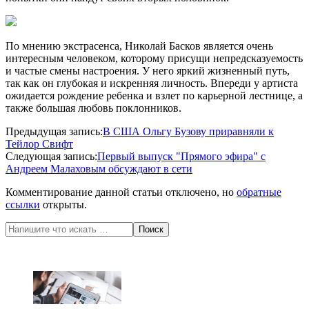
По мнению экстрасенса, Николай Басков является очень
интересным человеком, которому присущи непредсказуемость
и частые смены настроения. У него яркий жизненный путь,
так как он глубокая и искренняя личность. Впереди у артиста
ожидается рождение ребенка и взлет по карьерной лестнице, а
также большая любовь поклонников.
2017-
Предыдущая запись:
В США Ольгу Бузову приравняли к
08-
Тейлор Свифт
31
Следующая запись:
Первый выпуск "Прямого эфира" с
Андреем Малаховым обсуждают в сети
Комментирование данной статьи отключено, но
обратные
ссылки
открыты.
Поиск