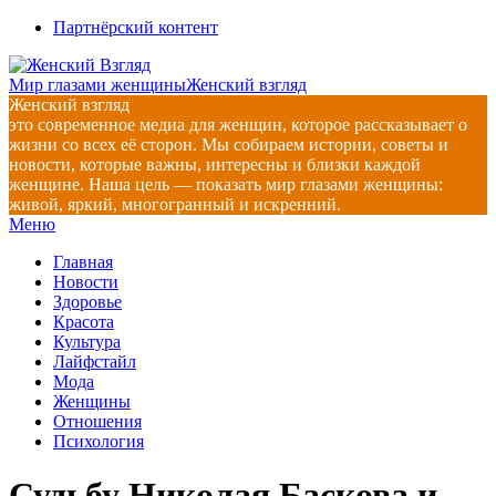
Перейти
Партнёрский контент
к
содержимому
Мир глазами женщины
Женский взгляд
Женский взгляд
это современное медиа для женщин, которое рассказывает о
жизни со всех её сторон. Мы собираем истории, советы и
новости, которые важны, интересны и близки каждой
женщине. Наша цель — показать мир глазами женщины:
живой, яркий, многогранный и искренний.
Главное
Меню
навигационное
Главная
меню
Новости
Здоровье
Красота
Культура
Лайфстайл
Мода
Женщины
Отношения
Психология
Судьбу Николая Баскова и