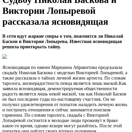
Виктории Лопыревой
рассказала ясновидящая
В сети идут жаркие споры о том, поженятся ли Николай
Басков и Виктория Лопырева. Известная ясновидящая
решила приоткрыть тайну.
Ясновидящая по имени Марианна Абравитова предсказала
свадьбу Николая Баскова с моделью Викторией Лопыревой, а
также рассказала о тайнах личной жизни артиста. По словам
таролога, жизнерадостность певца является лишь маской.Как
заявила ясновидящая, демонстрируемая общественности
радость является лишь некой маской, так как Николай Басков
не был последние годы по-настоящему счастлив. Он не
получил удовлетворения от попыток наладить личную жизнь
и построить отношения и сейчас занимается поиском
гармонии. По словам таролога, свадьба с Викторией
Лопыревой состоится и молодые люди проживут в браке
какое-то время, однако вскоре могут разойтись. После этой
попытки они найдут своих вторых половинок.