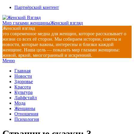
Перейти
Партнёрский контент
к
содержимому
Мир глазами женщины
Женский взгляд
Женский взгляд
это современное медиа для женщин, которое рассказывает о
жизни со всех её сторон. Мы собираем истории, советы и
новости, которые важны, интересны и близки каждой
женщине. Наша цель — показать мир глазами женщины:
живой, яркий, многогранный и искренний.
Главное
Меню
навигационное
Главная
меню
Новости
Здоровье
Красота
Культура
Лайфстайл
Мода
Женщины
Отношения
Психология
Страшные сказки: 3