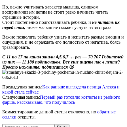
Но, важно учитывать характер малыша, слишком
восприимчивым детям не стоит резко начинать читать
страшные истории.
Стоит постепенно подготавливать ребенка, и
не читать их
перед сном,
иначе малыш не сможет уснуть из-за страха.
Важно позволить ребенку узнать и испытать разные эмоции и
ощущения, и не ограждать его полностью от негатива, боясь
травмировать.
С 11 по 17 на канал зашли 4,5,6,7 … раз — 70 707 Родителей
из них — 11 180 подписчиков. Все еще ищете нас в ленте?
Просто нажмите: подписаться 🙂
2020-
Предыдущая запись:
Как раньше выглядела певица Алекса и
06-
какой стала сейчас
04
Следующая запись:
Первый раз готовлю котлеты из рыбного
фарша. Рассказываю, что получилось
Комментирование данной статьи отключено, но
обратные
ссылки
открыты.
Поиск