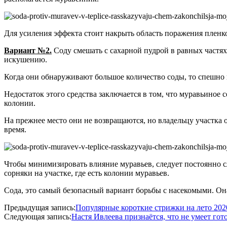
Для усиления эффекта стоит накрыть область поражения пленк
Вариант №2.
Соду смешать с сахарной пудрой в равных частях
искушению.
Когда они обнаруживают большое количество соды, то спешно
Недостаток этого средства заключается в том, что муравьиное
колонии.
На прежнее место они не возвращаются, но владельцу участка 
время.
Чтобы минимизировать влияние муравьев, следует постоянно с
сорняки на участке, где есть колонии муравьев.
Сода, это самый безопасный вариант борьбы с насекомыми. Она
2020-
Предыдущая запись:
Популярные короткие стрижки на лето 202
06-
Следующая запись:
Настя Ивлеева признаётся, что не умеет гото
03