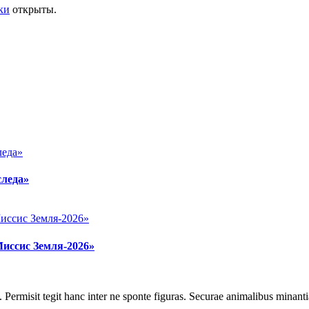
ки
открыты.
следа»
Миссис Земля-2026»
 Permisit tegit hanc inter ne sponte figuras. Securae animalibus minanti