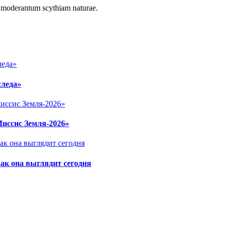
r moderantum scythiam naturae.
следа»
Миссис Земля-2026»
ак она выглядит сегодня