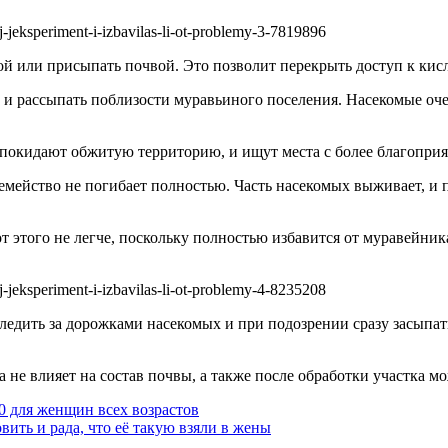
ой или присыпать почвой. Это позволит перекрыть доступ к кис
 и рассыпать поблизости муравьиного поселения. Насекомые оче
 покидают обжитую территорию, и ищут места с более благопри
 семейство не погибает полностью. Часть насекомых выживает, и
от этого не легче, поскольку полностью избавится от муравейн
ледить за дорожками насекомых и при подозрении сразу засыпа
 не влияет на состав почвы, а также после обработки участка м
0 для женщин всех возрастов
вить и рада, что её такую взяли в жены