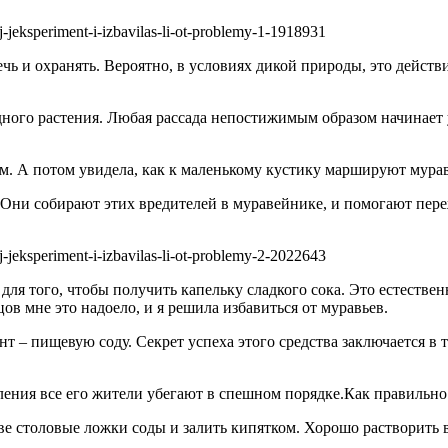
речь и охранять. Вероятно, в условиях дикой природы, это действ
одного растения. Любая рассада непостижимым образом начинает 
ом. А потом увидела, как к маленькому кустику маршируют мурав
 Они собирают этих вредителей в муравейнике, и помогают пере
 для того, чтобы получить капельку сладкого сока. Это естествен
в мне это надоело, и я решила избавиться от муравьев.
 – пищевую соду. Секрет успеха этого средства заключается в т
ления все его жители убегают в спешном порядке.Как правильно
 столовые ложки соды и залить кипятком. Хорошо растворить ве