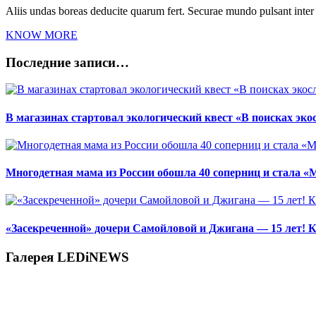
Aliis undas boreas deducite quarum fert. Securae mundo pulsant inte
KNOW MORE
Последние записи…
В магазинах стартовал экологический квест «В поисках эко
Многодетная мама из России обошла 40 соперниц и стала «
«Засекреченной» дочери Самойловой и Джигана — 15 лет! К
Галерея LEDiNEWS