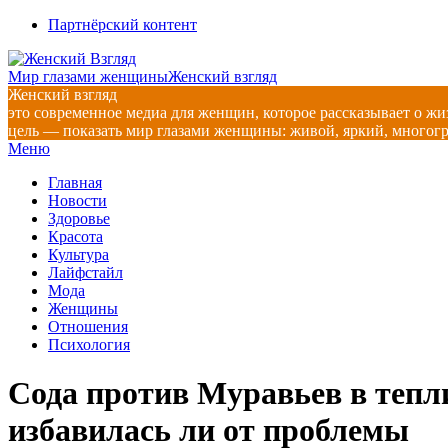
Перейти
Партнёрский контент
к
содержимому
Мир глазами женщины
Женский взгляд
Женский взгляд
это современное медиа для женщин, которое рассказывает о жи
цель — показать мир глазами женщины: живой, яркий, многог
Главное
Меню
навигационное
Главная
меню
Новости
Здоровье
Красота
Культура
Лайфстайл
Мода
Женщины
Отношения
Психология
Сода против Муравьев в тепл
избавилась ли от проблемы