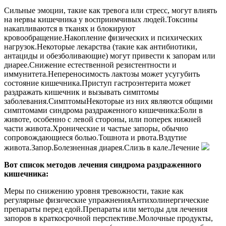
Сильные эмоции, такие как тревога или стресс, могут влиять
на нервы кишечника у восприимчивых людей.Токсины
накапливаются в тканях и блокируют
кровообращение.Накопление физических и психических
нагрузок.Некоторые лекарства (такие как антибиотики,
антациды и обезболивающие) могут привести к запорам или
диарее.Снижение естественной резистентности и
иммунитета.Непереносимость лактозы может усугубить
состояние кишечника.Приступ гастроэнтерита может
раздражать кишечник и вызывать симптомы
заболевания.СимптомыНекоторые из них являются общими
симптомами синдрома раздраженного кишечника:Боли в
животе, особенно с левой стороны, или поперек нижней
части живота.Хронические и частые запоры, обычно
сопровождающиеся болью.Тошнота и рвота.Вздутие
живота.Запор.Болезненная диарея.Слизь в кале.Лечение
Вот список методов лечения синдрома раздраженного
кишечника:
Меры по снижению уровня тревожности, такие как
регулярные физические упражненияАнтихолинергические
препараты перед едой.Препараты или методы для лечения
запоров в краткосрочной перспективе.Молочные продукты,