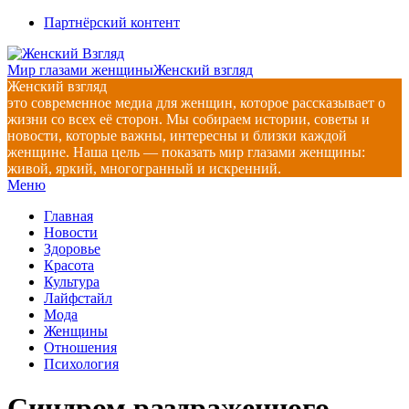
Перейти
Партнёрский контент
к
содержимому
Мир глазами женщины
Женский взгляд
Женский взгляд
это современное медиа для женщин, которое рассказывает о
жизни со всех её сторон. Мы собираем истории, советы и
новости, которые важны, интересны и близки каждой
женщине. Наша цель — показать мир глазами женщины:
живой, яркий, многогранный и искренний.
Главное
Меню
навигационное
Главная
меню
Новости
Здоровье
Красота
Культура
Лайфстайл
Мода
Женщины
Отношения
Психология
Синдром раздраженного