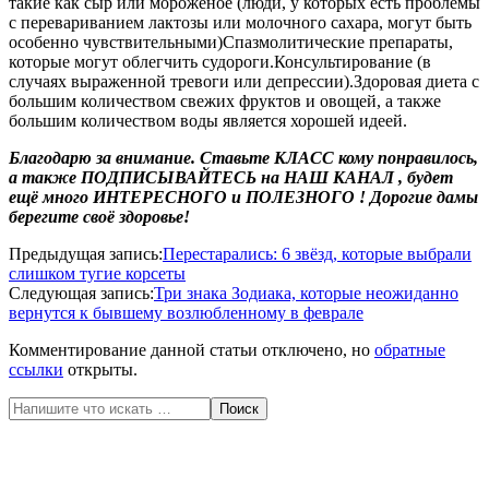
такие как сыр или мороженое (люди, у которых есть проблемы
с перевариванием лактозы или молочного сахара, могут быть
особенно чувствительными)Спазмолитические препараты,
которые могут облегчить судороги.Консультирование (в
случаях выраженной тревоги или депрессии).Здоровая диета с
большим количеством свежих фруктов и овощей, а также
большим количеством воды является хорошей идеей.
Благодарю за внимание. Ставьте КЛАСС кому понравилось,
а также
ПОДПИСЫВАЙТЕСЬ
на
НАШ КАНАЛ
,
будет
ещё много ИНТЕРЕСНОГО и ПОЛЕЗНОГО !
Дорогие дамы
берегите своё здоровье!
2020-
Предыдущая запись:
Перестарались: 6 звёзд, которые выбрали
03-
слишком тугие корсеты
21
Следующая запись:
Три знака Зодиака, которые неожиданно
вернутся к бывшему возлюбленному в феврале
Комментирование данной статьи отключено, но
обратные
ссылки
открыты.
Поиск