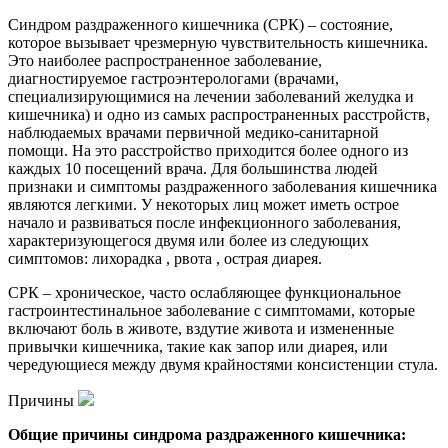
Синдром раздраженного кишечника (СРК) – состояние,
которое вызывает чрезмерную чувствительность кишечника.
Это наиболее распространенное заболевание,
диагностируемое гастроэнтерологами (врачами,
специализирующимися на лечении заболеваний желудка и
кишечника) и одно из самых распространенных расстройств,
наблюдаемых врачами первичной медико-санитарной
помощи. На это расстройство приходится более одного из
каждых 10 посещений врача. Для большинства людей
признаки и симптомы раздраженного заболевания кишечника
являются легкими. У некоторых лиц может иметь острое
начало и развиваться после инфекционного заболевания,
характеризующегося двумя или более из следующих
симптомов: лихорадка , рвота , острая диарея.
СРК – хроническое, часто ослабляющее функциональное
гастроинтестинальное заболевание с симптомами, которые
включают боль в животе, вздутие живота и измененные
привычки кишечника, такие как запор или диарея, или
чередующиеся между двумя крайностями консистенции стула.
Причины
Общие причины синдрома раздраженного кишечника: