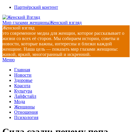
Перейти
Партнёрский контент
к
содержимому
Мир глазами женщины
Женский взгляд
Женский взгляд
это современное медиа для женщин, которое рассказывает о
жизни со всех её сторон. Мы собираем истории, советы и
новости, которые важны, интересны и близки каждой
женщине. Наша цель — показать мир глазами женщины:
живой, яркий, многогранный и искренний.
Главное
Меню
навигационное
Главная
меню
Новости
Здоровье
Красота
Культура
Лайфстайл
Мода
Женщины
Отношения
Психология
Сила сзади: почему попа