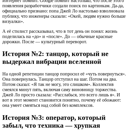
Интернет помнит. Google помнит настолько, что после этого
появления разработчики создали поиск по картинкам. Да-да,
официально признано: попа Джей Ло настолько взволновала
публику, что инженеры сказали: «Окей, людям нужно больше
визуалки».
А её стилист рассказывал, что в тот день он понял: жизнь
поделилась на «до» и «после». До — обычные красные
дорожки. После — культурный переворот.
История №2: танцор, который не
выдержал вибрации вселенной
На одной репетиции танцор попросил её «чуть повернуться».
Она повернулась. Танцор отступил на шаг. Потом на два.
Потом сказал: «Я так не могу, это слишком». Коллектив
смеялся минут пять, включая саму виновницу торжества.
Джей Ло просто сказала: «Расслабься, это всего лишь я». И
вот в этот момент становится понятно, почему её обожают:
она умеет смеяться над собой без комплексов.
История №3: оператор, который
забыл, что техника — хрупкая