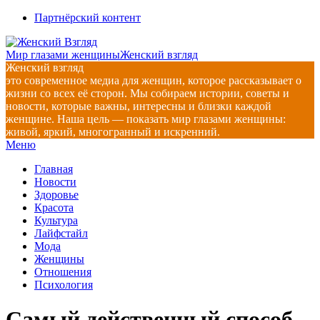
Перейти
Партнёрский контент
к
содержимому
Мир глазами женщины
Женский взгляд
Женский взгляд
это современное медиа для женщин, которое рассказывает о
жизни со всех её сторон. Мы собираем истории, советы и
новости, которые важны, интересны и близки каждой
женщине. Наша цель — показать мир глазами женщины:
живой, яркий, многогранный и искренний.
Главное
Меню
навигационное
Главная
меню
Новости
Здоровье
Красота
Культура
Лайфстайл
Мода
Женщины
Отношения
Психология
Самый действенный способ