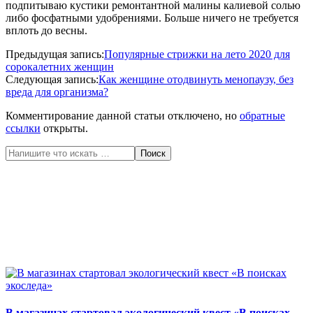
подпитываю кустики ремонтантной малины калиевой солью
либо фосфатными удобрениями. Больше ничего не требуется
вплоть до весны.
2020-
Предыдущая запись:
Популярные стрижки на лето 2020 для
06-
сорокалетних женщин
01
Следующая запись:
Как женщине отодвинуть менопаузу, без
вреда для организма?
Комментирование данной статьи отключено, но
обратные
ссылки
открыты.
Поиск
В магазинах стартовал экологический квест «В поисках