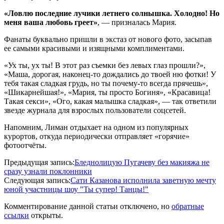
«Ловлю последние лучики летнего солнышка. Холодно! Но
меня ваша любовь греет»
, — призналась Мария.
Фанаты буквально пришли в экстаз от нового фото, засыпав
ее самыми красивыми и изящными комплиментами.
«Ух ты, ух ты! В этот раз съемки без левых глаз прошли?»,
«Маша, дорогая, наконец-то дождались до твоей ню фотки! У
тебя такая сладкая грудь, но ты почему-то всегда прячешь»,
«Шикарнейшая!», «Мария, ты просто Богиня», «Красавица!
Такая секси», «Ого, какая малышка сладкая», — так ответили
звезде журнала для взрослых пользователи соцсетей.
Напомним, Лиман отдыхает на одном из популярных
курортов, откуда периодически отправляет «горячие»
фотоотчёты.
2017-
Предыдущая запись:
Бледнолицую Пугачеву без макияжа не
10-
сразу узнали поклонники
05
Следующая запись:
Сати Казанова исполнила заветную мечту
юной участницы шоу "Ты супер! Танцы!"
Комментирование данной статьи отключено, но
обратные
ссылки
открыты.