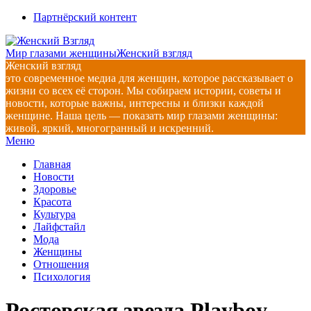
Перейти
Партнёрский контент
к
содержимому
Мир глазами женщины
Женский взгляд
Женский взгляд
это современное медиа для женщин, которое рассказывает о
жизни со всех её сторон. Мы собираем истории, советы и
новости, которые важны, интересны и близки каждой
женщине. Наша цель — показать мир глазами женщины:
живой, яркий, многогранный и искренний.
Главное
Меню
навигационное
Главная
меню
Новости
Здоровье
Красота
Культура
Лайфстайл
Мода
Женщины
Отношения
Психология
Ростовская звезда Playboy