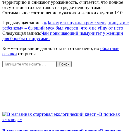
территорию и снижают урожайность, считается, что полное
отсутствие этих кустиков на грядке недопустимо.
Оптимальное соотношение мужских и женских кустов 1:10.
2020-
Предыдущая запись:
«Да кому ты нужна кроме меня, нищая и с
04-
ребенком» – бывший муж был уверен, что я не уйду от него
23
Следующая запись:
Чай повышающий иммунитет у женщин
для борьбы с вирусами.
Комментирование данной статьи отключено, но
обратные
ссылки
открыты.
Поиск
В магазинах стартовал экологический квест «В поисках