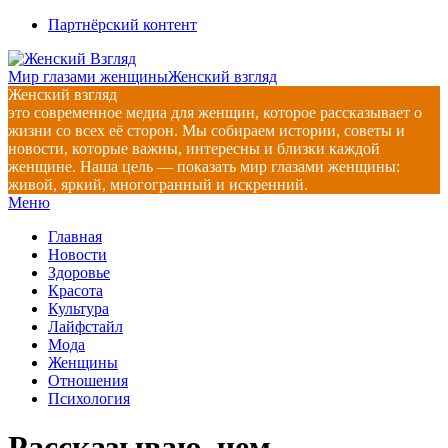
Перейти
Партнёрский контент
к
содержимому
Мир глазами женщины
Женский взгляд
Женский взгляд
это современное медиа для женщин, которое рассказывает о
жизни со всех её сторон. Мы собираем истории, советы и
новости, которые важны, интересны и близки каждой
женщине. Наша цель — показать мир глазами женщины:
живой, яркий, многогранный и искренний.
Главное
Меню
навигационное
Главная
меню
Новости
Здоровье
Красота
Культура
Лайфстайл
Мода
Женщины
Отношения
Психология
Рассказываю, чем