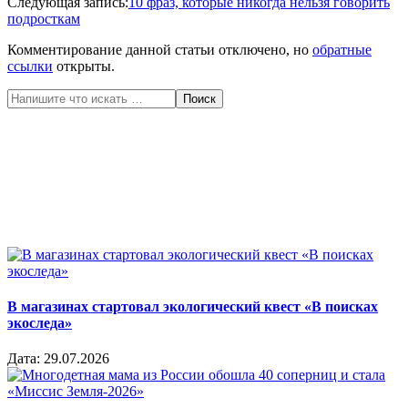
23
Следующая запись:
10 фраз, которые никогда нельзя говорить
подросткам
Комментирование данной статьи отключено, но
обратные
ссылки
открыты.
Поиск
В магазинах стартовал экологический квест «В поисках
экоследа»
Дата:
29.07.2026