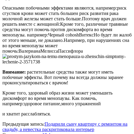
Опасными побочными эффектами являются, например:риск
сгустков крови может стать большеи риск развития рака
молочной железы может стать больше.Поэтому врач должен
решить вместе с женщиной:Кроме того, различные травяные
средства могут помочь против дискомфорта во время
менопаузы. например:Черный cohoshВитексНо будет ли жалоб
от этого меньше, не доказано.Например, при нарушениях сна
во время менопаузы может
помочь:ВалерианаМелиссаПассифлора
Внимание:
растительные средства также могут иметь
побочные эффекты. Вот почему вы всегда должны заранее
проконсультироваться с врачом!
Кроме того, здоровый образ жизни может уменьшить
дискомфорт во время менопаузы. Как помочь,
например:здоровое питание,много упражнений
и хватит расслабляться.
2020-
Предыдущая запись:
Подарили сыну квартиру с ремонтом на
04-
свадьбу, а невестка раскритиковала интерьер