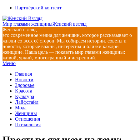
Перейти
Партнёрский контент
к
содержимому
Мир глазами женщины
Женский взгляд
Женский взгляд
это современное медиа для женщин, которое рассказывает о
жизни со всех её сторон. Мы собираем истории, советы и
новости, которые важны, интересны и близки каждой
женщине. Наша цель — показать мир глазами женщины:
живой, яркий, многогранный и искренний.
Главное
Меню
навигационное
Главная
меню
Новости
Здоровье
Красота
Культура
Лайфстайл
Мода
Женщины
Отношения
Психология
Простым языком на тему: