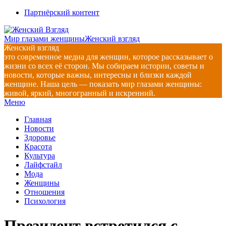
Перейти
Партнёрский контент
к
содержимому
Мир глазами женщины
Женский взгляд
Женский взгляд
это современное медиа для женщин, которое рассказывает о
жизни со всех её сторон. Мы собираем истории, советы и
новости, которые важны, интересны и близки каждой
женщине. Наша цель — показать мир глазами женщины:
живой, яркий, многогранный и искренний.
Главное
Меню
навигационное
Главная
меню
Новости
Здоровье
Красота
Культура
Лайфстайл
Мода
Женщины
Отношения
Психология
Президент встретился с