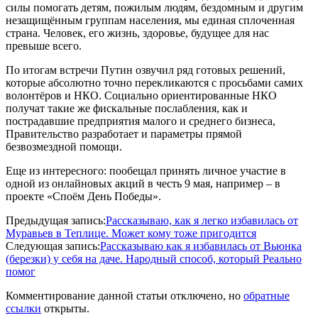
силы помогать детям, пожилым людям, бездомным и другим
незащищённым группам населения, мы единая сплоченная
страна. Человек, его жизнь, здоровье, будущее для нас
превыше всего.
По итогам встречи Путин озвучил ряд готовых решений,
которые абсолютно точно перекликаются с просьбами самих
волонтёров и НКО. Социально ориентированные НКО
получат такие же фискальные послабления, как и
пострадавшие предприятия малого и среднего бизнеса,
Правительство разработает и параметры прямой
безвозмездной помощи.
Еще из интересного: пообещал принять личное участие в
одной из онлайновых акций в честь 9 мая, например – в
проекте «Споём День Победы».
2020-
Предыдущая запись:
Рассказываю, как я легко избавилась от
05-
Муравьев в Теплице. Может кому тоже пригодится
25
Следующая запись:
Рассказываю как я избавилась от Вьюнка
(березки) у себя на даче. Народный способ, который Реально
помог
Комментирование данной статьи отключено, но
обратные
ссылки
открыты.