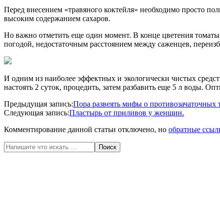
Перед внесением «травяного коктейля» необходимо просто поли
высоким содержанием сахаров.
Но важно отметить еще один момент. В конце цветения томаты
погодой, недостаточным расстоянием между саженцев, переиз
И одним из наиболее эффектных и экологически чистых средств 
настоять 2 суток, процедить, затем разбавить еще 5 л воды. Оп
2020-
Предыдущая запись:
Пора развеять мифы о противозачаточных 
07-
Следующая запись:
Пластырь от приливов у женщин.
12
Комментирование данной статьи отключено, но
обратные ссыл
Поиск