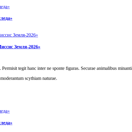
следа»
Миссис Земля-2026»
 Permisit tegit hanc inter ne sponte figuras. Securae animalibus minanti
r moderantum scythiam naturae.
следа»