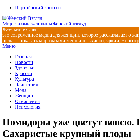
Перейти
Партнёрский контент
к
содержимому
Мир глазами женщины
Женский взгляд
Женский взгляд
это современное медиа для женщин, которое рассказывает о жи
цель — показать мир глазами женщины: живой, яркий, многог
Главное
Меню
навигационное
Главная
меню
Новости
Здоровье
Красота
Культура
Лайфстайл
Мода
Женщины
Отношения
Психология
Помидоры уже цветут вовсю. 
Сахаристые крупный плоды