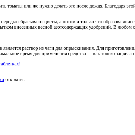
ть томаты или же нужно делать это после дождя. Благодаря это
 нередко сбрасывают цветы, а потом и только что образовавшие
бытком внесенных весной азотсодержащих удобрений. В любом 
является раствор из чаги для опрыскивания. Для приготовления 
тимальное время для применения средства — как только зацвела п
таблетках!
ки
открыты.