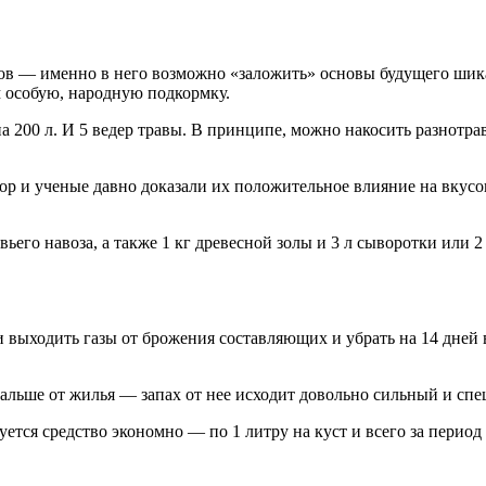
ов — именно в него возможно «заложить» основы будущего шик
 особую, народную подкормку.
 200 л. И 5 ведер травы. В принципе, можно накосить разнотрав
ор и ученые давно доказали их положительное влияние на вкусов
вьего навоза, а также 1 кг древесной золы и 3 л сыворотки или 
 выходить газы от брожения составляющих и убрать на 14 дней
дальше от жилья — запах от нее исходит довольно сильный и сп
тся средство экономно — по 1 литру на куст и всего за период 