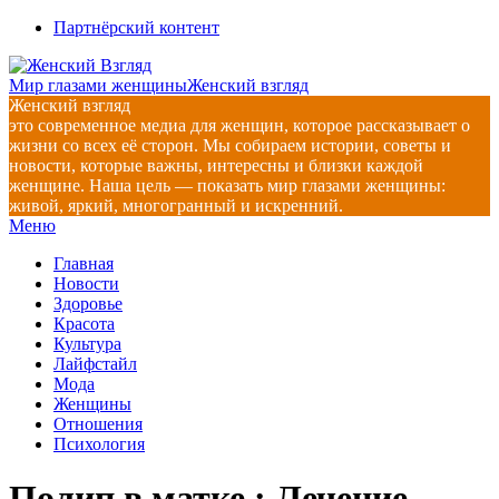
Перейти
Партнёрский контент
к
содержимому
Мир глазами женщины
Женский взгляд
Женский взгляд
это современное медиа для женщин, которое рассказывает о
жизни со всех её сторон. Мы собираем истории, советы и
новости, которые важны, интересны и близки каждой
женщине. Наша цель — показать мир глазами женщины:
живой, яркий, многогранный и искренний.
Главное
Меню
навигационное
Главная
меню
Новости
Здоровье
Красота
Культура
Лайфстайл
Мода
Женщины
Отношения
Психология
Полип в матке : Лечение