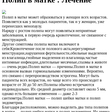
Полип в матке может образоваться у женщин всех возрастов.
Появляется как у молодых пациентов, так и у женщин, уже
перенесших менопаузу.
Наряду с ростом полипа могут появляться неприятные
заболевания, в первую очередь кровотечение, не связанное с
менструацией.
Другие симптомы полипа матки включают в
себя:Кровотечение после полового акта,нерегулярные
менструации,нарушения фертильности,обильные выделения
из влагалища,гнойные выделения из влагалища,частые
интимные инфекции,длительные месячные,спазмы в животе
— очень редко.Полип матки — причины.Полип в матке в
основном вызван гормональными изменениями. Вероятно,
это связано с перепроизводством эстрогена. Могут быть
пациенты всех возрастов, но чаще всего это происходит в
возрасте от 30 до 50 лет.Полипы обычно встречаются
индивидуально. Их средний диаметр составляет около 5 мм,
однако есть большие изменения — даже 2-3
сантиметра.Полип матки — полип шейки матки и полип
эндометрия.
Благодаря расположению, можно выделить два типа полипов
в матке — полип шейки матки и полип эндометрия. Их имена