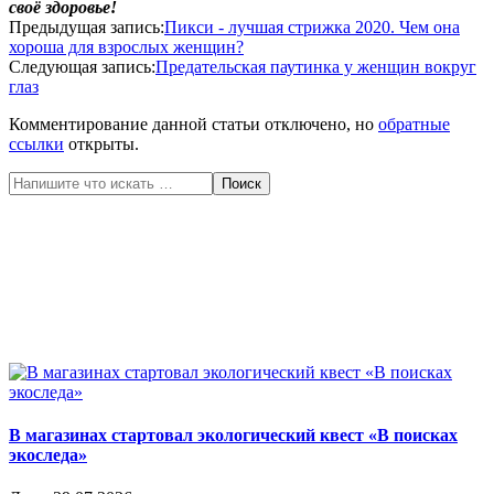
своё здоровье!
2020-
Предыдущая запись:
Пикси - лучшая стрижка 2020. Чем она
06-
хороша для взрослых женщин?
27
Следующая запись:
Предательская паутинка у женщин вокруг
глаз
Комментирование данной статьи отключено, но
обратные
ссылки
открыты.
Поиск
В магазинах стартовал экологический квест «В поисках
экоследа»