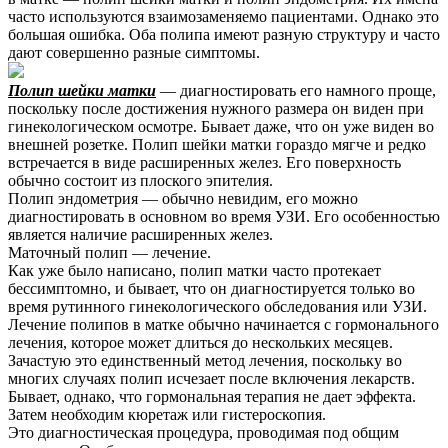
часто используются взаимозаменяемо пациентами. Однако это
большая ошибка. Оба полипа имеют разную структуру и часто
дают совершенно разные симптомы.
Полип шейки матки
— диагностировать его намного проще,
поскольку после достижения нужного размера он виден при
гинекологическом осмотре. Бывает даже, что он уже виден во
внешней розетке. Полип шейки матки гораздо мягче и редко
встречается в виде расширенных желез. Его поверхность
обычно состоит из плоского эпителия.
Полип эндометрия — обычно невидим, его можно
диагностировать в основном во время УЗИ. Его особенностью
является наличие расширенных желез.
Маточный полип — лечение.
Как уже было написано, полип матки часто протекает
бессимптомно, и бывает, что он диагностируется только во
время рутинного гинекологического обследования или УЗИ.
Лечение полипов в матке обычно начинается с гормонального
лечения, которое может длиться до нескольких месяцев.
Зачастую это единственный метод лечения, поскольку во
многих случаях полип исчезает после включения лекарств.
Бывает, однако, что гормональная терапия не дает эффекта.
Затем необходим кюретаж или гистероскопия.
Это диагностическая процедура, проводимая под общим