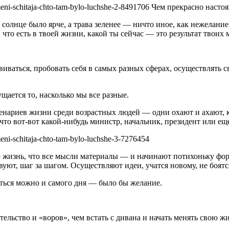
Чем прекрасно настоя
 солнце было ярче, а трава зеленее — ничто иное, как нежелание
 что есть в твоей жизни, какой ты сейчас — это результат твоих
виваться, пробовать себя в самых разных сферах, осуществлять 
щается то, насколько мы все разные.
нариев жизни среди возрастных людей — одни охают и ахают, ка
о вот-вот какой-нибудь министр, начальник, президент или еще
ю жизнь, что все мысли материалы — и начинают потихоньку фор
вуют, шаг за шагом. Осуществляют идеи, учатся новому, не боятс
яться можно и самого дня — было бы желание.
ельство и «воров», чем встать с дивана и начать менять свою жи