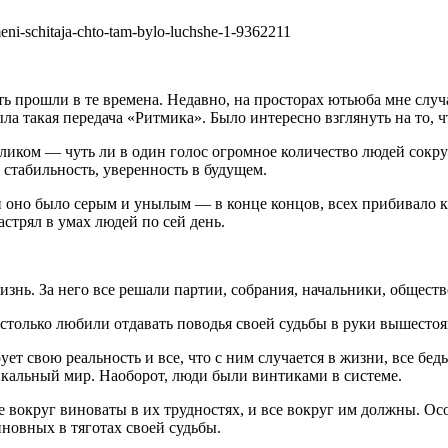
сть прошли в те времена. Недавно, на просторах ютьюба мне слу
а такая передача «Ритмика». Было интересно взглянуть на то, 
ликом — чуть ли в один голос огромное количество людей сокру
, стабильность, уверенность в будущем.
 оно было серым и унылым — в конце концов, всех прибивало к 
стрял в умах людей по сей день.
знь. За него все решали партии, собрания, начальники, обществ
настолько любили отдавать поводья своей судьбы в руки вышесто
ет свою реальность и все, что с ним случается в жизни, все бед
икальный мир. Наоборот, люди были винтиками в системе.
е вокруг виноваты в их трудностях, и все вокруг им должны. О
иновных в тяготах своей судьбы.