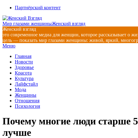
Перейти
Партнёрский контент
к
содержимому
Мир глазами женщины
Женский взгляд
Женский взгляд
это современное медиа для женщин, которое рассказывает о жи
цель — показать мир глазами женщины: живой, яркий, многог
Главное
Меню
навигационное
Главная
меню
Новости
Здоровье
Красота
Культура
Лайфстайл
Мода
Женщины
Отношения
Психология
Почему многие люди старше 50
лучше