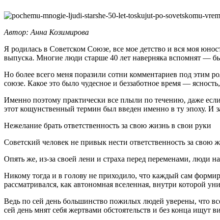
Автор: Анна Козимирова
Я родилась в Cоветском Cоюзе, все мое детство и вся моя юно
выпуска. Многие люди старше 40 лет наверняка вспомнят — был
Но более всего меня поразили сотни комментариев под этим ро
союзе. Какое это было чудесное и беззаботное время — ясность
Именно поэтому практически все плыли по течению, даже если
этот кощунственный термин был введен именно в ту эпоху. И за
Нежелание брать ответственность за свою жизнь в свои руки
Советский человек не привык нести ответственность за свою жи
Опять же, из-за своей лени и страха перед переменами, люди 
Никому тогда и в голову не приходило, что каждый сам формиру
рассматривался, как автономная вселенная, внутри которой ун
Ведь по сей день большинство пожилых людей уверены, что вс
сей день мнят себя жертвами обстоятельств и без конца ищут в