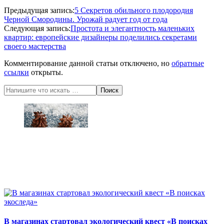
2020-
Предыдущая запись:
5 Секретов обильного плодородия
05-
Черной Смородины. Урожай радует год от года
13
Следующая запись:
Простота и элегантность маленьких
квартир: европейские дизайнеры поделились секретами
своего мастерства
Комментирование данной статьи отключено, но
обратные
ссылки
открыты.
Поиск
В магазинах стартовал экологический квест «В поисках