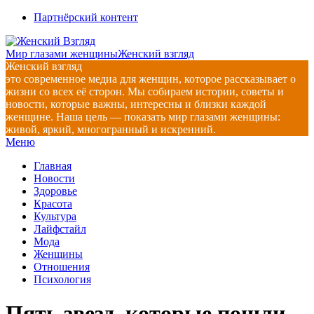
Перейти
Партнёрский контент
к
содержимому
Мир глазами женщины
Женский взгляд
Женский взгляд
это современное медиа для женщин, которое рассказывает о
жизни со всех её сторон. Мы собираем истории, советы и
новости, которые важны, интересны и близки каждой
женщине. Наша цель — показать мир глазами женщины:
живой, яркий, многогранный и искренний.
Главное
Меню
навигационное
Главная
меню
Новости
Здоровье
Красота
Культура
Лайфстайл
Мода
Женщины
Отношения
Психология
Пять звезд, которые пошли