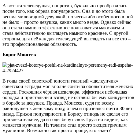
А вот эта телеведущая, напротив, буквально преобразилась
после того, как обрела популярность. Она и до этого была
весьма миловидной девушкой, но чего-либо особенного в ней
не было – просто девушка, каких много везде. Однако сейчас
она стала намного эффективнее пользоваться макияжем и
стала действительно выглядеть намного красивее. С другой
стороны, для неё как для телеведущей выглядеть на все сто –
это профессиональная обязанность.
Борис Моисеев
В годы своей советской юности главный «щелкунчик»
советской эстрады мог вполне сойти за обольстителя женских
сердец. Роскошная чёрная шевелюра, эффектная небольшая
бородка и пристальный взгляд не оставил бы ему конкурентов
в борьбе за девушек. Правда, Моисеев, судя по всему,
равнодушен к женскому полу, о чём и признался почти 30 лет
назад. Приход популярности к Борису отнюдь не сделал его
привлекательнее, да и годы берут своё. Грустно видеть, как
меняется мужчина. Из таланта стал просто эксцентричным
мужчиной. Возможно так просто проще, кто знает?