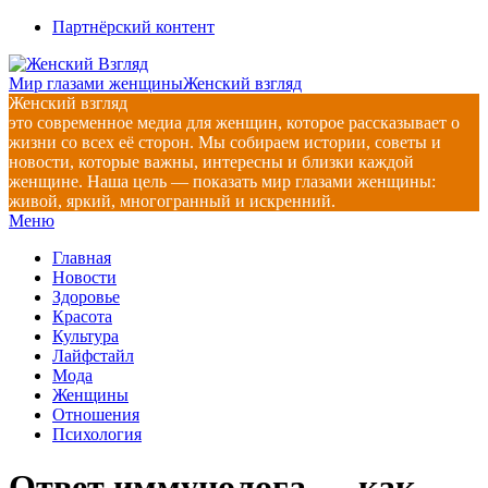
Перейти
Партнёрский контент
к
содержимому
Мир глазами женщины
Женский взгляд
Женский взгляд
это современное медиа для женщин, которое рассказывает о
жизни со всех её сторон. Мы собираем истории, советы и
новости, которые важны, интересны и близки каждой
женщине. Наша цель — показать мир глазами женщины:
живой, яркий, многогранный и искренний.
Главное
Меню
навигационное
Главная
меню
Новости
Здоровье
Красота
Культура
Лайфстайл
Мода
Женщины
Отношения
Психология
Ответ иммунолога — как