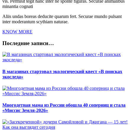
vis. Permisit tegit hanc inter ne sponte figuras. Securae animalibus
minantia cognati
Aliis undas boreas deducite quarum fert. Securae mundo pulsant
inter moderantum scythiam naturae.
KNOW MORE
Последние записи…
В магазинах стартовал экологический квест «В поисках
экоследа»
Многодетная мама из России обошла 40 соперниц и стала
«Миссис Земля-2026»