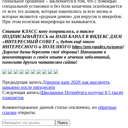
глобальное орошение – заключается в том, что с помощью
специальной установки и без боли кишечник освобождается
от всех тех шлаков, которые накопились за всю жизнь и
которые являются «родным домом» для вирусов и микробов.
При этом полезная микрофлора не вымывается.
Ставьте КЛАСС кому понравилось, а также
ПОДПИСЫВАЙТЕСЬ
на
НАШ КАНАЛ
В ЯНДЕКС ДЗЕН
«ИНТЕРЕСНЫЙ СОВЕТ «
,
будет ещё много
ИНТЕРЕСНОГО и ПОЛЕЗНОГО
https://zen.yandex.ru/asava
!
Дорогие дамы берегите своё здоровье! Напишите в
комментариях о своём опыте в лечении заболеваний,
помогите другим читателям сайта!
2020-
Предыдущая запись:
Длинное каре 2020: как выглядеть
04-
шикарно после пятидесяти
23
Следующая запись:
Школьники Петербурга получат 8,5 тысяч
планшетов
Комментирование данной статьи отключено, но
обратные
ссылки
открыты.
Поиск