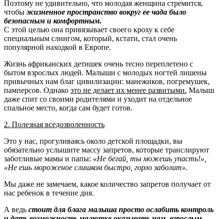
Поэтому не удивительно, что молодая женщина стремится,
чтобы
жизненное пространство вокруг ее чада было
безопасным и комфортным.
С этой целью она привязывает своего кроху к себе
специальным слингом, который, кстати, стал очень
популярной находкой в Европе.
Жизнь африканских детишек очень тесно переплетено с
бытом взрослых людей. Малыши с молодых ногтей лишены
привычных нам благ цивилизации: манежиков, погремушек,
памперсов. Однако
это не делает их менее развитыми.
Малыш
даже спит со своими родителями и уходит на отдельное
спальное место, когда сам будет готов.
2. Полезная вседозволенность
Это у нас, прогуливаясь около детской площадки, вы
обязательно услышите массу запретов, которые транслируют
заботливые мамы и папы:
«Не бегай, ты можешь упасть!»,
«Не ешь мороженое слишком быстро, горло заболит».
Мы даже не замечаем, какое количество запретов получает от
нас ребенок в течение дня.
А ведь
стоит для блага малыша просто ослабить контроль
и дать возможность малютке оказывать нам, взрослым,