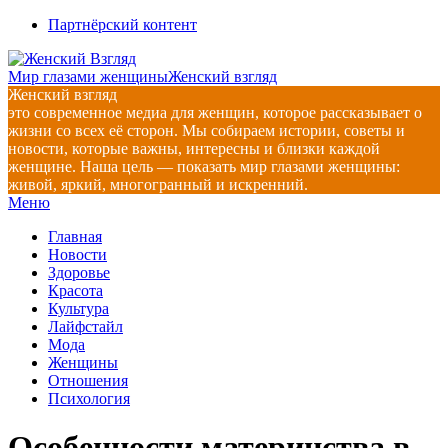
Перейти
Партнёрский контент
к
содержимому
Мир глазами женщины
Женский взгляд
Женский взгляд
это современное медиа для женщин, которое рассказывает о
жизни со всех её сторон. Мы собираем истории, советы и
новости, которые важны, интересны и близки каждой
женщине. Наша цель — показать мир глазами женщины:
живой, яркий, многогранный и искренний.
Главное
Меню
навигационное
Главная
меню
Новости
Здоровье
Красота
Культура
Лайфстайл
Мода
Женщины
Отношения
Психология
Особенности материнства в