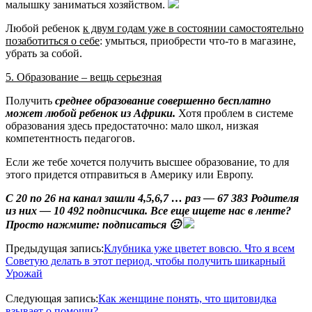
малышку заниматься хозяйством.
Любой ребенок
к двум годам уже в состоянии самостоятельно
позаботиться о себе
: умыться, приобрести что-то в магазине,
убрать за собой.
5. Образование – вещь серьезная
Получить
среднее образование совершенно бесплатно
может любой ребенок из Африки.
Хотя проблем в системе
образования здесь предостаточно: мало школ, низкая
компетентность педагогов.
Если же тебе хочется получить высшее образование, то для
этого придется отправиться в Америку или Европу.
С 20 по 26 на канал зашли 4,5,6,7 … раз — 67 383 Родителя
из них — 10 492 подписчика. Все еще ищете нас в ленте?
Просто нажмите: подписаться 🙂
2020-
Предыдущая запись:
Клубника уже цветет вовсю. Что я всем
07-
Советую делать в этот период, чтобы получить шикарный
02
Урожай
Следующая запись:
Как женщине понять, что щитовидка
взывает о помощи?