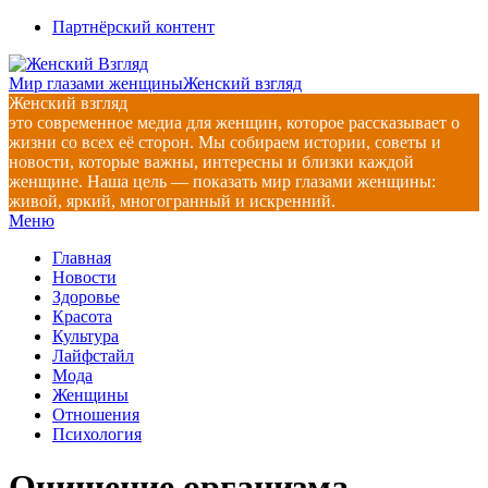
Перейти
Партнёрский контент
к
содержимому
Мир глазами женщины
Женский взгляд
Женский взгляд
это современное медиа для женщин, которое рассказывает о
жизни со всех её сторон. Мы собираем истории, советы и
новости, которые важны, интересны и близки каждой
женщине. Наша цель — показать мир глазами женщины:
живой, яркий, многогранный и искренний.
Главное
Меню
навигационное
Главная
меню
Новости
Здоровье
Красота
Культура
Лайфстайл
Мода
Женщины
Отношения
Психология
Очищение организма.