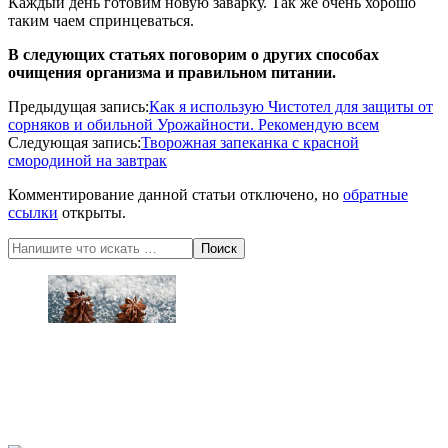
Каждый день готовим новую заварку. Так же очень хорошо
таким чаем спринцеваться.
В следующих статьях поговорим о других способах
очищения организма и правильном питании.
2020-
Предыдущая запись:
Как я использую Чистотел для защиты от
06-
сорняков и обильной Урожайности. Рекомендую всем
13
Следующая запись:
Творожная запеканка с красной
смородиной на завтрак
Комментирование данной статьи отключено, но
обратные
ссылки
открыты.
Поиск