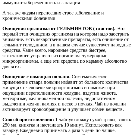
иммунитетаБеременность и лактация
А так же людям перенесших строе заболевание и
хроническими болезнями.
Очищения организма от ГЕЛЬМИНТОВ ( глистов).
Это
первый этап очищения организма на котором надо заострить
внимание. Есть лекарственные препараты, есть очищение от
гельминт голоданием, а в нашем случае существует народные
средства. Чаще всего, народные средства быстрее,
эффективнее устраняют из организма чужеродные
микроорганизмы, а еще эти средства по карману абсолютно
для всех.
Очищение с помощью полыни.
Систематическое
применение отвара полыни избавит от большого количества
живущих с человеке микроорганизмов и поможет при
ощущении переполненности желудка, вздутии живота,
метеоризме, желчнокаменной болезни, недостаточном
выделении желчи, камнях и песке в почках. Чай из полыни
активизирует кровообращение и улучшает обмен веществ.
Способ приготовления:
1 чайную ложку сухой травы, залить
250 мл. кипятка и настаивать 10 минут. Использовать как
заварку. Ежедневно принимать 3 раза в день по чашке.