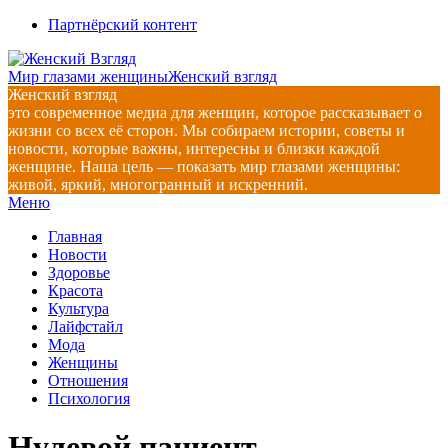
Перейти
Партнёрский контент
к
содержимому
Мир глазами женщины
Женский взгляд
Женский взгляд
это современное медиа для женщин, которое рассказывает о
жизни со всех её сторон. Мы собираем истории, советы и
новости, которые важны, интересны и близки каждой
женщине. Наша цель — показать мир глазами женщины:
живой, яркий, многогранный и искренний.
Главное
Меню
навигационное
Главная
меню
Новости
Здоровье
Красота
Культура
Лайфстайл
Мода
Женщины
Отношения
Психология
Нулевой пациент