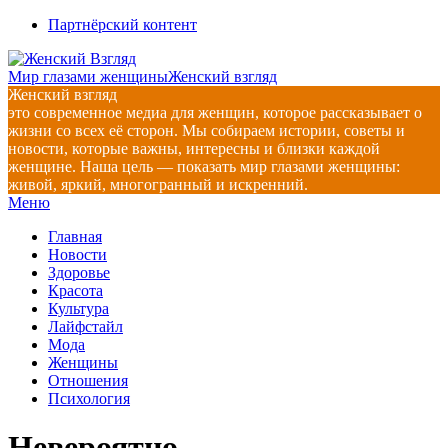
Перейти
Партнёрский контент
к
содержимому
Мир глазами женщины
Женский взгляд
Женский взгляд
это современное медиа для женщин, которое рассказывает о
жизни со всех её сторон. Мы собираем истории, советы и
новости, которые важны, интересны и близки каждой
женщине. Наша цель — показать мир глазами женщины:
живой, яркий, многогранный и искренний.
Главное
Меню
навигационное
Главная
меню
Новости
Здоровье
Красота
Культура
Лайфстайл
Мода
Женщины
Отношения
Психология
Невероятно