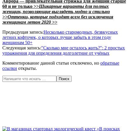
Аврора — привлекательная стрижка для женщин старше
60 и не только >>
Шикарные варианты для полных
женщин, позволяющие выглядеть модно и стильно
>>
Оттенки, которые подходят всем без исключения
женщинам летом 2020 >>
2020-
Предыдущая запись:
Несколько старомодных, безвкусных
06-
летних кофточек, о которых лучше забыть в этом году
18
женщинам 50+
Следующая запись:
"Сколько мне осталось жить?": 2 простых
упражнения для определения долголетние от учёных
Комментирование данной статьи отключено, но
обратные
ссылки
открыты.
Поиск