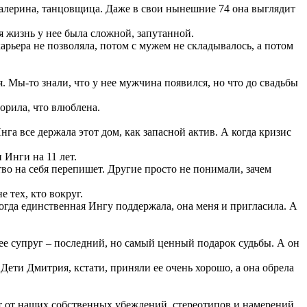
балерина, танцовщица. Даже в свои нынешние 74 она выглядит
я жизнь у нее была сложной, запутанной.
арьера не позволяла, потом с мужем не складывалось, а потом
. Мы-то знали, что у нее мужчина появился, но что до свадьбы
ворила, что влюблена.
нга все держала этот дом, как запасной актив. А когда кризис
 Инги на 11 лет.
о на себя перепишет. Другие просто не понимали, зачем
 тех, кто вокруг.
тогда единственная Ингу поддержала, она меня и пригласила. А
 ее супруг – последний, но самый ценный подарок судьбы. А он
Дети Дмитрия, кстати, приняли ее очень хорошо, а она обрела
сит от наших собственных убеждений, стереотипов и намерений.