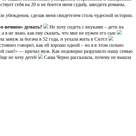
твует себя на 20 и не боится меня судьбу, заводить романы,
мои убеждения, сделав меня свидетелем столь чудесной истории.
 «о вечном» думать?
Не хочу сидеть с внуками – дети на
а я не знаю, как ему сказать, что мне не нужен его сын
а замуж за богача в 52 года, и уехала жить в Сиэтл
тоянно говорит, как ей хорошо одной – но я в этом сильно
й сын!» — кричал муж. Как недоверие разрушило нашу семью
бще не хочу детей
Саша Черно рассказала, почему не вышла