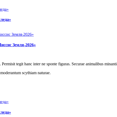
следа»
Миссис Земля-2026»
 Permisit tegit hanc inter ne sponte figuras. Securae animalibus minanti
r moderantum scythiam naturae.
следа»