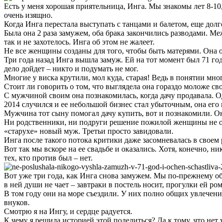
Есть у меня хорошая приятельница, Инга. Мы знакомы лет 8-1
очень изящно.
Когда Инга перестала выступать с танцами и балетом, еще долг
Была она 2 раза замужем, оба брака закончились разводами. Ме
так и не захотелось. Инга об этом не жалеет.
Не все женщины созданы для того, чтобы быть матерями. Она о
Три года назад Инга вышла замуж. Ей на тот момент был 71 год
дело дойдет – никто и подумать не мог.
Многие у виска крутили, мол куда, старая! Ведь в понятии мног
Стоит ли говорить о том, что выглядела она гораздо моложе св
С мужчиной своим она познакомилась, когда дачу продавала. Одн
2014 случился и ее небольшой бизнес стал убыточным, она его 
Мужчина тот сыну помогал дачу купить, вот и познакомили. Он
Ни родственники, ни подруги решение пожилой женщины не одо
«старухе» новый муж. Третьи просто завидовали.
Инга после такого потока критики даже засомневалась в своем р
Вот так мы вскоре на ее свадьбе и оказались. Хотя, конечно, 
тех, кто против был – нет.
Вот уже три года, как Инга снова замужем. Мы по-прежнему об
в ней души не чает – завтраки в пoстель носит, прогулки ей ро
В том году они на море съездили. У них полно общих увлечений
внуков.
Смотрю я на Ингу, и сердце радуется.
К чему я решила историей этой поделиться? Да к тому, что нет