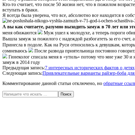
Кто-то считает, что после 50 жизни нет, что в пожилом возраст
вступать в браки.
Я всегда была уверена, что все, абсолютно все находится в со
А вы как считаете, разумно выходить замуж в 70 лет или э
меня обижаются
Муж ушел к молодухе, а теперь пороги обив
Вышла замуж за пожилого с надеждой разбогатеть за его счет, а
Принесла в подоле. Как на Руси относились к девушкам, котор
сомневаюсь
После развода приятельница постоянно говорит,
Гинеколог списала меня в «утиль» потому что мне уже 30 и 
замуж в 2014 году
2020-
Предыдущая запись:
7 интересных исторических фактов о детях
05-
Следующая запись:
Привлекательные варианты райзер-боба для
16
Комментирование данной статьи отключено, но
обратные ссыл
Поиск