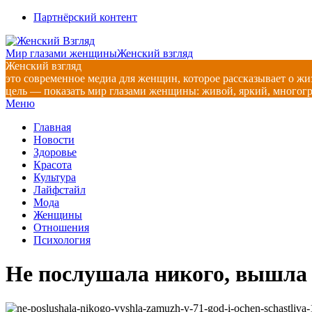
Перейти
Партнёрский контент
к
содержимому
Мир глазами женщины
Женский взгляд
Женский взгляд
это современное медиа для женщин, которое рассказывает о жи
цель — показать мир глазами женщины: живой, яркий, многог
Главное
Меню
навигационное
Главная
меню
Новости
Здоровье
Красота
Культура
Лайфстайл
Мода
Женщины
Отношения
Психология
Не послушала никого, вышла з