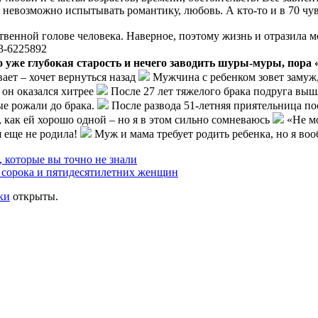
е невозможно испытывать романтику, любовь. А кто-то и в 70 чувс
бственной голове человека. Наверное, поэтому жизнь и отразила 
то уже глубокая старость и нечего заводить шуры-муры, пора
ает – хочет вернуться назад
Мужчина с ребенком зовет замуж, 
 он оказался хитрее
После 27 лет тяжелого брака подруга вышл
ые рожали до брака.
После развода 51-летняя приятельница пос
 как ей хорошо одной – но я в этом сильно сомневаюсь
«Не мо
я еще не родила!
Муж и мама требует родить ребенка, но я воо
, которые вы точно не знали
 сорока и пятидесятилетних женщин
ки
открыты.