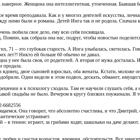
0, наверное. Женщина она интеллигентная, утонченная. Бывшая 
ое время преподавала. Как и у многих деятелей искусства, лична
жду ними были и романы. Детей Инга так и не родила. Сначала к
чень любила свое дело, ему всю себя посвящала.
. Помню, как собрала она нас, подруг, чтобы новостью поделится
их, 71 – это глубокая старость. А Инга улыбалась, светилась. Го
оих лет?! Никто ей больше 60 обычно не давал.
а у нее была своя, от родителей. А вторая от мужа досталась. И
и продала.
 вдовец, двое сыновей взрослых, оба женаты. Кстати, моложе он
брили. Одни видели в этом подвох, дескать, обманет, имуществ
ешении и к психологу сходила. Там ее научили слушать себя, а не
никакой свадьбы не было. Вечером в кругу близких поужинали. Я 
щаемся. Она говорит, что абсолютно счастлива, и что Дмитрий,
мантические устраивает.
 – в теннис играют, за грибами ходят, шашлыки на даче делают. 
 у любви и счастья возрастов, времени, обстоятельств. Все зави