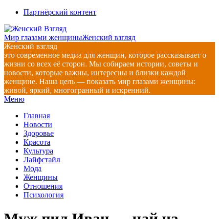
Перейти
Партнёрский контент
к
содержимому
Мир глазами женщины
Женский взгляд
Женский взгляд
это современное медиа для женщин, которое рассказывает о
жизни со всех её сторон. Мы собираем истории, советы и
новости, которые важны, интересны и близки каждой
женщине. Наша цель — показать мир глазами женщины:
живой, яркий, многогранный и искренний.
Главное
Меню
навигационное
Главная
меню
Новости
Здоровье
Красота
Культура
Лайфстайл
Мода
Женщины
Отношения
Психология
Муж пил Иван — чай на