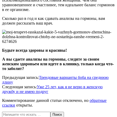
психоэмоционального состояния женщины. Чем она
уравновешеннее и счастливее, тем идеальнее баланс гормонов
в ее организме.
Сколько раз в год и как сдавать анализы на гормоны, вам
должен рассказать ваш врач.
Будьте всегда здоровы и красивы!
А вы сдаете анализы на гормоны, следите за своим
женским здоровьем или идете в клинику, только когда что-
то заболит?
2020-
Предыдущая запись:
Трендовые варианты боба на среднюю
05-
длину
24
Следующая запись:
Уже 25 лет, как я не верю в женскую
дружбу и не имею подруг
Комментирование данной статьи отключено, но
обратные
ссылки
открыты.
Поиск