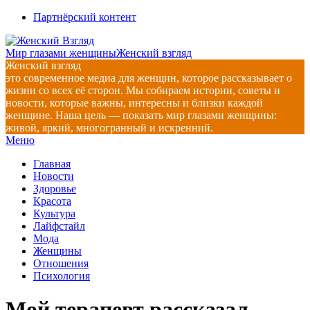
Перейти
Партнёрский контент
к
содержимому
Мир глазами женщины
Женский взгляд
Женский взгляд
это современное медиа для женщин, которое рассказывает о
жизни со всех её сторон. Мы собираем истории, советы и
новости, которые важны, интересны и близки каждой
женщине. Наша цель — показать мир глазами женщины:
живой, яркий, многогранный и искренний.
Главное
Меню
навигационное
Главная
меню
Новости
Здоровье
Красота
Культура
Лайфстайл
Мода
Женщины
Отношения
Психология
Мой терапевт рассказал,