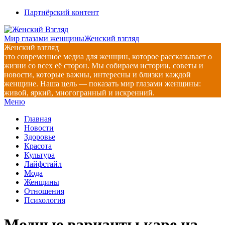
Перейти
Партнёрский контент
к
содержимому
Мир глазами женщины
Женский взгляд
Женский взгляд
это современное медиа для женщин, которое рассказывает о
жизни со всех её сторон. Мы собираем истории, советы и
новости, которые важны, интересны и близки каждой
женщине. Наша цель — показать мир глазами женщины:
живой, яркий, многогранный и искренний.
Главное
Меню
навигационное
Главная
меню
Новости
Здоровье
Красота
Культура
Лайфстайл
Мода
Женщины
Отношения
Психология
Модные варианты каре на