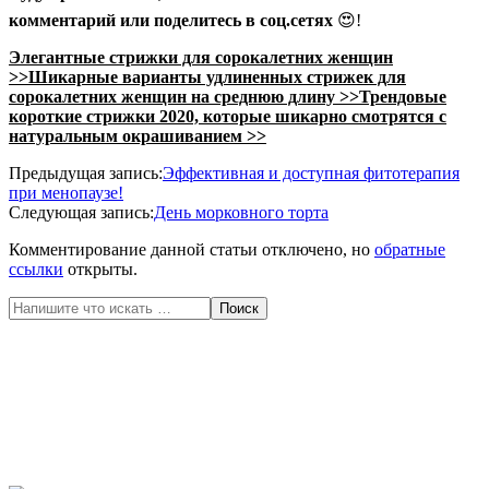
комментарий или поделитесь в соц.сетях
😍!
Элегантные стрижки для сорокалетних женщин
>>
Шикарные варианты удлиненных стрижек для
сорокалетних женщин на среднюю длину >>
Трендовые
короткие стрижки 2020, которые шикарно смотрятся с
натуральным окрашиванием >>
2020-
Предыдущая запись:
Эффективная и доступная фитотерапия
04-
при менопаузе!
23
Следующая запись:
День морковного торта
Комментирование данной статьи отключено, но
обратные
ссылки
открыты.
Поиск