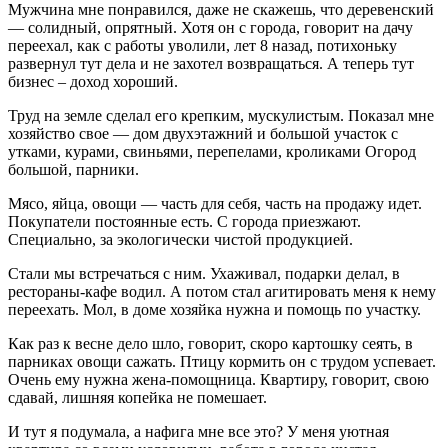
Мужчина мне понравился, даже не скажешь, что деревенский
— солидный, опрятный. Хотя он с города, говорит на дачу
переехал, как с работы уволили, лет 8 назад, потихоньку
развернул тут дела и не захотел возвращаться. А теперь тут
бизнес – доход хороший.
Труд на земле сделал его крепким, мускулистым. Показал мне
хозяйство свое — дом двухэтажний и большой участок с
утками, курами, свиньями, перепелами, кроликами Огород
большой, парники.
Мясо, яйца, овощи — часть для себя, часть на продажу идет.
Покупатели постоянные есть. С города приезжают.
Специально, за экологически чистой продукцией.
Стали мы встречаться с ним. Ухаживал, подарки делал, в
рестораны-кафе водил. А потом стал агитировать меня к нему
переехать. Мол, в доме хозяйка нужна и помощь по участку.
Как раз к весне дело шло, говорит, скоро картошку сеять, в
парниках овощи сажать. Птицу кормить он с трудом успевает.
Очень ему нужна жена-помощница. Квартиру, говорит, свою
сдавай, лишняя копейка не помешает.
И тут я подумала, а нафига мне все это? У меня уютная