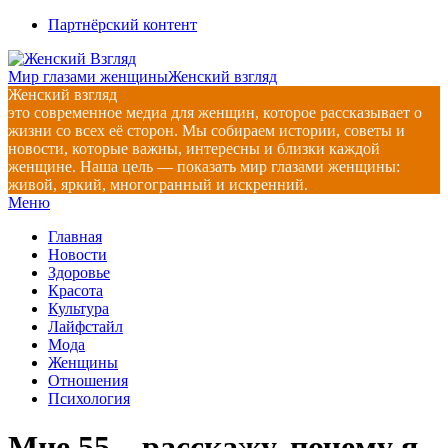
Перейти
Партнёрский контент
к
содержимому
Мир глазами женщины
Женский взгляд
Женский взгляд
это современное медиа для женщин, которое рассказывает о
жизни со всех её сторон. Мы собираем истории, советы и
новости, которые важны, интересны и близки каждой
женщине. Наша цель — показать мир глазами женщины:
живой, яркий, многогранный и искренний.
Главное
Меню
навигационное
Главная
меню
Новости
Здоровье
Красота
Культура
Лайфстайл
Мода
Женщины
Отношения
Психология
Мне 55 – расскажу, почему я