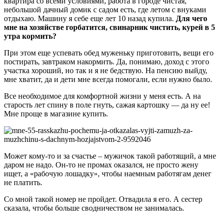
квартира со всеми условиями, работа в городе чистая,
небольшой дачный домик с садом есть, где летом с внуками
отдыхаю. Машину я себе еще лет 10 назад купила.
Для чего
мне на хозяйстве горбатится, свинарник чистить, курей в 5
утра кормить?
При этом еще успевать обед муженьку приготовить, вещи его
постирать, завтраком накормить. Да, понимаю, доход с этого
участка хороший, но так и я не бедствую. На пенсию выйду,
мне хватит, да и дети мне всегда помогали, если нужно было.
Все необходимое для комфортной жизни у меня есть. А на
старость лет спину в поле гнуть, сажая картошку — да ну ее!
Мне проще в магазине купить.
Может кому-то и за счастье – мужичок такой работящий, а мне
даром не надо. Он-то не промах оказался, не просто жену
ищет, а «рабочую лошадку», чтобы наемным работягам денег
не платить.
Со мной такой номер не пройдет. Отвадила я его. А сестер
сказала, чтобы больше сводничеством не занималась.