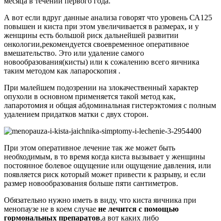
месяца в течении первого года.
А вот если вдруг данные анализа говорят что уровень СА125
повышен и киста при этом увеличивается в размерах, и у
женщины есть большой риск дальнейшей развитии
онкологии,рекомендуется своевременное оперативное
вмешательство. Это или удаление самого
новообразования(кисты) или к сожалению всего яичника
таким методом как лапароскопия .
При малейшем подозрении на злокачественный характер
опухоли в основном применяется такой метод как,
лапаротомия и общая абдоминальная гистерэктомия с полным
удалением придатков матки с двух сторон.
При этом оперативное лечение так же может быть
необходимым, в то время когда киста вызывает у женщины
постоянное болевое ощущение или ощущение давления, или
появляется риск который может привести к разрыву, и если
размер новообразования больше пяти сантиметров.
Обязательно нужно иметь в виду, что киста яичника при
менопаузе не в коем случае
не лечится с помощью
гормональных препаратов
,а вот каких либо