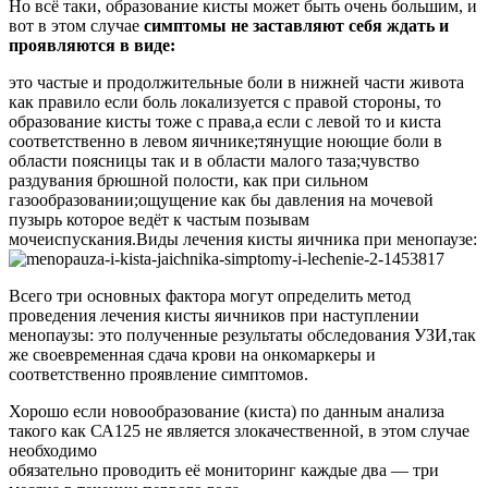
Но всё таки, образование кисты может быть очень большим, и
вот в этом случае
симптомы не заставляют себя ждать и
проявляются в виде:
это частые и продолжительные боли в нижней части живота
как правило если боль локализуется с правой стороны, то
образование кисты тоже с права,а если с левой то и киста
соответственно в левом яичнике;тянущие ноющие боли в
области поясницы так и в области малого таза;чувство
раздувания брюшной полости, как при сильном
газообразовании;ощущение как бы давления на мочевой
пузырь которое ведёт к частым позывам
мочеиспускания.Виды лечения кисты яичника при менопаузе:
Всего три основных фактора могут определить метод
проведения лечения кисты яичников при наступлении
менопаузы: это полученные результаты обследования УЗИ,так
же своевременная сдача крови на онкомаркеры и
соответственно проявление симптомов.
Хорошо если новообразование (киста) по данным анализа
такого как СА125 не является злокачественной, в этом случае
необходимо
обязательно проводить её мониторинг каждые два — три