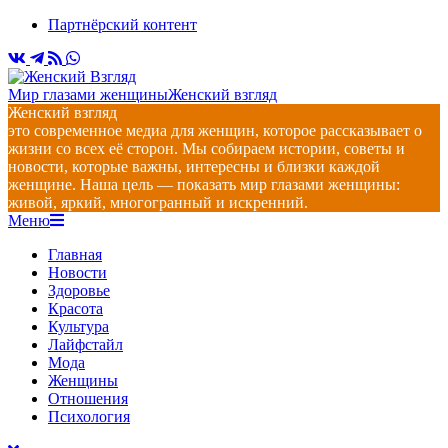
Перейти
Партнёрский контент
к
содержимому
Мир глазами женщины
Женский взгляд
Женский взгляд
это современное медиа для женщин, которое рассказывает о
жизни со всех её сторон. Мы собираем истории, советы и
новости, которые важны, интересны и близки каждой
женщине. Наша цель — показать мир глазами женщины:
живой, яркий, многогранный и искренний.
Главное
Меню
навигационное
Главная
меню
Новости
Здоровье
Красота
Культура
Лайфстайл
Мода
Женщины
Отношения
Психология