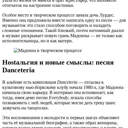
ушла из жизни её мачеха и брат Кристофер, что наложило
отпечаток на настроение пластинки.
Особое место в творческом процессе заняла дочь Лурдес.
Именно она предложила вместе написать одну из песен — для
музыканток это стало способом поговорить и наладить
сложные отношения. Такой близкий, почти интимный диалог
в музыке раскрывает новую грань Мадонны — не только как
исполнительницы, но и как матери.
Нostальгия и новые смыслы: песня
Danceteria
В альбоме есть композиция
Danceteria
— отсылка к
культовому нью-йоркскому клубу начала 1980-х, где Мадонна
начинала свою карьеру. В интервью она вспоминает, как
тогда, имея демо песни
Everybody
, искала способы
познакомить с ней людей, которые могли дать треку шанс
зазвучать на танцполах.
Эти воспоминания о молодости и первых шагах объясняют
часть её музыкальной биографии, а также образ женщины,
которая всегда умеет находить своё пространство и влиять на