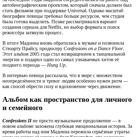
автобиографическим проектом, который сначала должен был
стать фильмом при поддержке Universal. Однако масштаб
биографии певицы требовал больше ресурсов, чем студия
была готова выделить. Позже рассматривался вариант
создания сериала для Netflix, но выбор формата и поиск
режиссёра затянули процесс.
В итоге Мадонна вновь обратилась к музыке и позвонила
Стюарту Прайсу, продюсеру
Confessions on a Dance Floor
.
Этот альбом 2005 года стал возвращением к танцевальной
энергии и подарил один из самых узнаваемых хитов её
позднего периода —
Hung Up
.
В интервью певица рассказала, что в мире с множеством
неопределённости и тревог людям особенно нужен ритм —
как способ обрести силу и вдохновение через движение.
Альбом как пространство для личного
и семейного
Confessions II
не просто музыкальное продолжение — в
новом альбоме заложена глубокая эмоциональная история. За
время работы над ним Мадонна пережила серьёзные утраты: