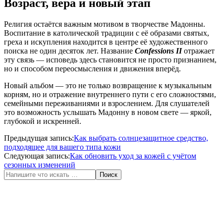
Возраст, вера и новый этап
Религия остаётся важным мотивом в творчестве Мадонны.
Воспитание в католической традиции с её образами святых,
греха и искупления находится в центре её художественного
поиска не один десяток лет. Название
Confessions II
отражает
эту связь — исповедь здесь становится не просто признанием,
но и способом переосмысления и движения вперёд.
Новый альбом — это не только возвращение к музыкальным
корням, но и отражение внутреннего пути с его сложностями,
семейными переживаниями и взрослением. Для слушателей
это возможность услышать Мадонну в новом свете — яркой,
глубокой и искренней.
2026-
Предыдущая запись:
Как выбрать солнцезащитное средство,
06-
подходящее для вашего типа кожи
23
Следующая запись:
Как обновить уход за кожей с учётом
сезонных изменений
Поиск