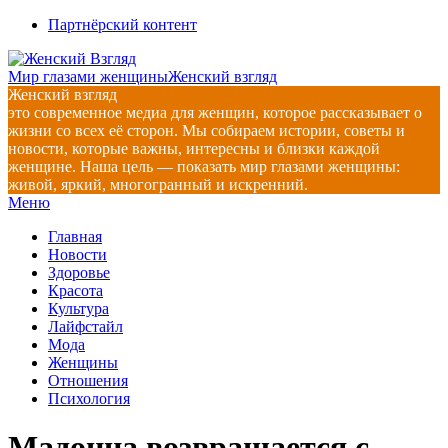
Перейти
Партнёрский контент
к
содержимому
Мир глазами женщины
Женский взгляд
Женский взгляд
это современное медиа для женщин, которое рассказывает о
жизни со всех её сторон. Мы собираем истории, советы и
новости, которые важны, интересны и близки каждой
женщине. Наша цель — показать мир глазами женщины:
живой, яркий, многогранный и искренний.
Главное
Меню
навигационное
Главная
меню
Новости
Здоровье
Красота
Культура
Лайфстайл
Мода
Женщины
Отношения
Психология
Мадонна возвращается с