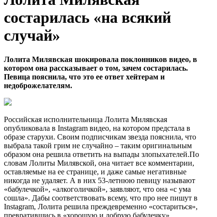
состарилась «на всякий
случай»
Лолита Милявская шокировала поклонников видео, в
котором она рассказывает о том, зачем состарилась.
Певица пояснила, что это ее ответ хейтерам и
недоброжелателям.
Российская исполнительница Лолита Милявская
опубликовала в Instagram видео, на котором предстала в
образе старухи. Своим подписчикам звезда пояснила, что
выбрала такой грим не случайно – таким оригинальным
образом она решила ответить на выпады злопыхателей.По
словам Лолиты Милявской, она читает все комментарии,
оставляемые на ее странице, и даже самые негативные
никогда не удаляет. А в них 53-летнюю певицу называют
«бабулечкой», «алкоголичкой», заявляют, что она «с ума
сошла». Дабы соответствовать всему, что про нее пишут в
Instagram, Лолита решила преждевременно «состариться»,
превратившись в «хорошую и добрую бабулечку».