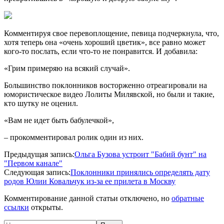
Комментируя свое перевоплощение, певица подчеркнула, что,
хотя теперь она «очень хороший цветик», все равно может
кого-то послать, если что-то не понравится. И добавила:
«Грим примеряю на всякий случай».
Большинство поклонников восторженно отреагировали на
юмористическое видео Лолиты Милявской, но были и такие,
кто шутку не оценил.
«Вам не идет быть бабулечкой»,
– прокомментировал ролик один из них.
2017-
Предыдущая запись:
Ольга Бузова устроит "Бабий бунт" на
09-
"Первом канале"
10
Следующая запись:
Поклонники принялись определять дату
родов Юлии Ковальчук из-за ее прилета в Москву
Комментирование данной статьи отключено, но
обратные
ссылки
открыты.
Поиск