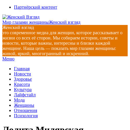
Перейти
Партнёрский контент
к
содержимому
Мир глазами женщины
Женский взгляд
Женский взгляд
это современное медиа для женщин, которое рассказывает о
жизни со всех её сторон. Мы собираем истории, советы и
новости, которые важны, интересны и близки каждой
женщине. Наша цель — показать мир глазами женщины:
живой, яркий, многогранный и искренний.
Главное
Меню
навигационное
Главная
меню
Новости
Здоровье
Красота
Культура
Лайфстайл
Мода
Женщины
Отношения
Психология
Лолита Милявская