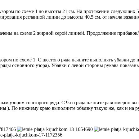
м узором по схеме 1 до высоты 21 см. На протяжении следующих 
ирования регланной линии до высоты 40,5 см. от начала вязани
начены на схеме 2 жирной серой линией. Продолжение прибавок/
м узором по схеме 1. С шестого ряда начните выполнять убавки
 ряды основного узора). Убавки с левой стороны рукава показаны
ым узором со второго ряда. С 9-го ряда начните равномерно вы
ны ). По нижнему краю выполните обвязку такую же, как и на р