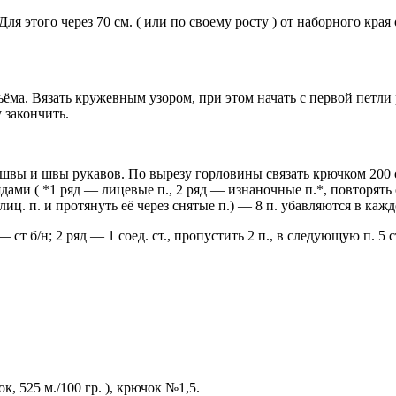
ля этого через 70 см. ( или по своему росту ) от наборного края
ёма. Вязать кружевным узором, при этом начать с первой петли р
у закончить.
ы и швы рукавов. По вырезу горловины связать крючком 200 ст
дами ( *1 ряд — лицевые п., 2 ряд — изнаночные п.*, повторять 
иц. п. и протянуть её через снятые п.) — 8 п. убавляются в кажд
 б/н; 2 ряд — 1 соед. ст., пропустить 2 п., в следующую п. 5 ст.
, 525 м./100 гр. ), крючок №1,5.