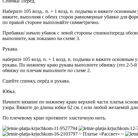
Спинка/ Перед.
Наберите 105 возд.. п. + 1 возд. п. подъема и вяжите основны
вяжите, выполняя с обеих сторон равномерные убавки для форм
по правой стороне выполняйте симметрично.
Прибавки/ начало убавок с левой стороны спинки/переда обоз
выполните, как показано на схеме 3.
Рукава.
наберите 105 возд. п. + 1 возд. п. подъема и вяжите основны
рукава. По нижнему краю рукава выполните обвязку (это 2-5-й
обвязку по плечам выполните по схеме 2.
Сшейте спинку, перёд и рукава.
Юбка.
Начните вязание по нижнему краю верхней части платья основн
узора. Вяжите до длины юбки 62 см. ( или любой желаемой дли
По плечевому краю протяните эластичную нить.
~ Платье «Рассвет» ~