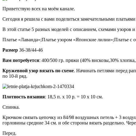
Приветствую всех на моём канале.
Сегодня я решила с вами поделиться замечательными платьями
В этой статье 5 разных моделей с описанием, схемами узоров 
Платье «Лаванда»;Платье узором «Японские лилии»;Платье с 
Размер
36-38/44-46
Вам потребуется
: 400/500 гр. пряжи (40% вискозы,30% хлопка,
Кружевной узор вязать по схеме
. Начинать петлями перед рап
по 10-й ряд.
Плотность вязания
: 18,5 п. х 10 р. = 10 х 10 см.
Спинка.
Крючком связать цепочку из 84/98 воздушных петель + 3 воздуш
горловины средние 34 см. и обе стороны вязать раздельно. Чере
Перед.