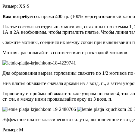
Размер: ХS-S
Вам потребуется
: пряжа 400 гр. (100% мерсеризованный хлопок
Платье состоит из отдельных мотивов, связанных по схемам 1, 
1А и 2А необходимы, чтобы приталить платье. Чтобы линия тал
Свяжите мотивы, соединяя их между собой при вывязывании п
Мотивы располагайте в соответствии с раскладкой мотивов.
Для образования выреза горловины свяжите по 1/2 мотивов по с
Низ платья обвяжите сначала арками из 7 возд. п., а затем узоро
Горловину и проймы обвяжите также узором по схеме 4, только в
ст. с/н, а между ними провязывайте арку из 3 возд. п.
Эффектное платье классического силуэта, выполненное из отд
Размер: М