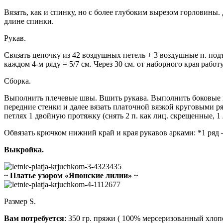
Вязать, как и спинку, но с более глубоким вырезом горловины. Д
длине спинки.
Рукав.
Связать цепочку из 42 воздушных петель + 3 воздушные п. подъ
каждом 4-м ряду = 5/7 см. Через 30 см. от наборного края работ
Сборка.
Выполнить плечевые швы. Вшить рукава. Выполнить боковые шв
передние стенки и далее вязать платочной вязкой круговыми ря
петлях 1 двойную протяжку (снять 2 п. как лиц. скрещенные, 1 л
Обвязать крючком нижний край и края рукавов арками: *1 ряд — ст
Выкройка.
~ Платье узором «Японские лилии» ~
Размер S.
Вам потребуется
: 350 гр. пряжи ( 100% мерсеризованный хлопок