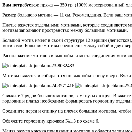
Вам потребуется
: пряжа — 350 гр. (100% мерсеризованный хлоп
Размер большого мотива — 11 см. Рекомендация. Если ваш мот
Платье вяжется отдельными мотивами, которые соединяются ме
мотивы заполняют пространство между большими мотивами.
Большой мотив имеет в своей структуре 12 вершин (лепестков
мотивами. Большие мотивы соединены между собой в двух вер
Расположение мотивов в выкройке и места соединения мотивов 
Мотивы вяжутся и собираются по выкройке снизу вверх. Вяжит
Свяжите 7 рядов больших мотивов, замкнутых в круг. Ввяжите
горловины платья необходимо формировать горловину отдельно п
Соедините перед и спинку на плечах большим мотивом, чтобы п
Обвяжите горловину крючком №1,3 по схеме 6.
Меняя размер крючка при вязании мотивов в области талии мо