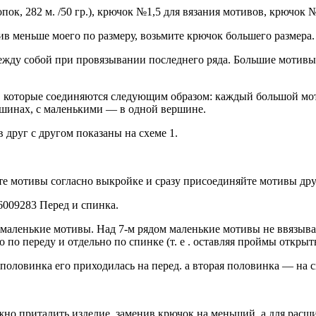
ок, 282 м. /50 гр.), крючок №1,5 для вязания мотивов, крючок №
ив меньше моего по размеру, возьмите крючок большего размера
жду собой при провязывании последнего ряда. Большие мотивы р
), которые соединяются следующим образом: каждый большой мо
шинах, с маленькими — в одной вершине.
друг с другом показаны на схеме 1.
е мотивы согласно выкройке и сразу присоединяйте мотивы друг
Перед и спинка.
 маленькие мотивы. Над 7-м рядом маленькие мотивы не ввязыв
о переду и отдельно по спинке (т. е . оставляя проймы открыты
оловинка его приходилась на перед. а вторая половинка — на с
жно приталить изделие, заменив крючок на меньший, а для расш