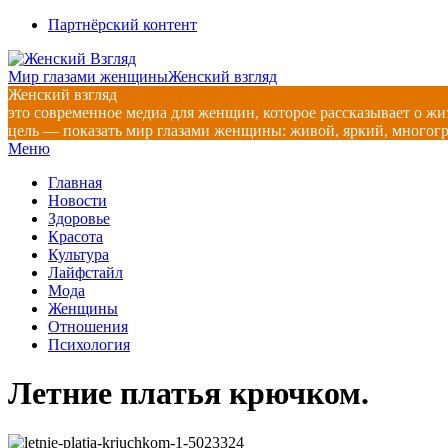
Перейти
Партнёрский контент
к
содержимому
Мир глазами женщины
Женский взгляд
Женский взгляд
это современное медиа для женщин, которое рассказывает о жи
цель — показать мир глазами женщины: живой, яркий, многог
Главное
Меню
навигационное
Главная
меню
Новости
Здоровье
Красота
Культура
Лайфстайл
Мода
Женщины
Отношения
Психология
Летние платья крючком.