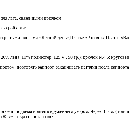
 для лета, связанными крючком.
и выкройками:
открытыми плечами «Летний день»;Платье «Рассвет»;Платье «Ван
 20% льна, 10% полиэстер; 125 м., 50 гр.); крючок №4,5; кругов
портом, повторять раппорт, заканчивать петлями после раппорта. 
ные п. подъёма и вязать кружевным узором. Через 81 см. ( или п
з 85 см. закрыть петли плеч.