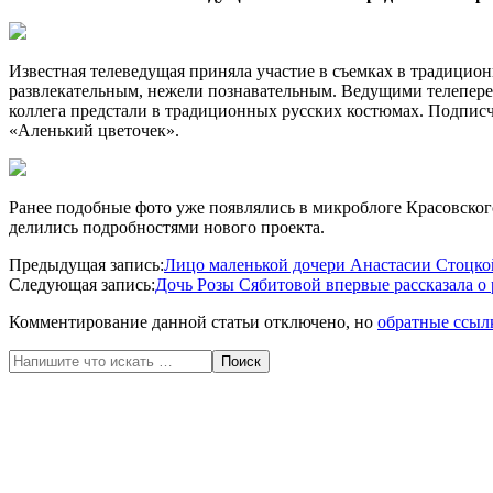
Известная телеведущая приняла участие в съемках в традицио
развлекательным, нежели познавательным. Ведущими телеперед
коллега предстали в традиционных русских костюмах. Подписч
«Аленький цветочек».
Ранее подобные фото уже появлялись в микроблоге Красовско
делились подробностями нового проекта.
2017-
Предыдущая запись:
Лицо маленькой дочери Анастасии Стоцкой
11-
Следующая запись:
Дочь Розы Сябитовой впервые рассказала о 
02
Комментирование данной статьи отключено, но
обратные ссыл
Поиск