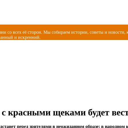
зни со всех её сторон. Мы собираем истории, советы и новости
ранный и искренний.
 с красными щеками будет вес
едстанет перед зрителями в неожиданном образе: в народном