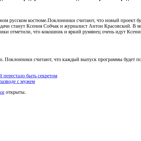
нном русском костюме.Поклонники считают, что новый проект бу
ачи станут Ксения Собчак и журналист Антон Красовский. В ми
ики отметили, что кокошник и яркий румянец очень идут Ксении
го. Поклонники считают, что каждый выпуск программы будет п
 перестало быть секретом
разводе с мужем
ки
открыты.