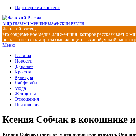
Перейти
Партнёрский контент
к
содержимому
Мир глазами женщины
Женский взгляд
Женский взгляд
это современное медиа для женщин, которое рассказывает о жи
цель — показать мир глазами женщины: живой, яркий, многог
Главное
Меню
навигационное
Главная
меню
Новости
Здоровье
Красота
Культура
Лайфстайл
Мода
Женщины
Отношения
Психология
Ксения Собчак в кокошнике и
Ксения Собчак станет ведущей новой телепередачи. Она пр