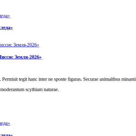
следа»
Миссис Земля-2026»
 Permisit tegit hanc inter ne sponte figuras. Securae animalibus minanti
r moderantum scythiam naturae.
следа»