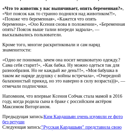
«Что то животик у вас выпячивает, опять беременная?»
,
«Чот поясок как то странно поднялся над животиком?!»,
«Похоже что беременная», «Кажется что опять
беременна», «Ооо Ксения снова в положении», «Беременная
опять? Поясок выше талии впереди задрала», —
высказывались пользователи.
Кроме того, многие раскритиковали и сам наряд
знаменитости:
«Одно не понимаю, зачем она носит мешковатую одежду.?
Сама себя старит!», «Как бабка. Ну можно одеться так для
разнообразия. Но не каждый же день!!!», «Моя бабушка в
таком же наряде дедушку с войны встречала», «Очередной
балахонистый прикид, но это наверно в силу возраста)))», —
отмечали подписчики.
Напомним, что впервые Ксения Собчак стала мамой в 2016
году, когда родила сына в браке с российским актёром
Максимом Виторганом.
2017-
Предыдущая запись:
Ким Кардашьян очень изумили ее фото
10-
без ретуши
08
Следующая запись:
"Русская Кардашьян" представила свою