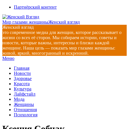
Перейти
Партнёрский контент
к
содержимому
Мир глазами женщины
Женский взгляд
Женский взгляд
это современное медиа для женщин, которое рассказывает о
жизни со всех её сторон. Мы собираем истории, советы и
новости, которые важны, интересны и близки каждой
женщине. Наша цель — показать мир глазами женщины:
живой, яркий, многогранный и искренний.
Главное
Меню
навигационное
Главная
меню
Новости
Здоровье
Красота
Культура
Лайфстайл
Мода
Женщины
Отношения
Психология
Ксения Собчак