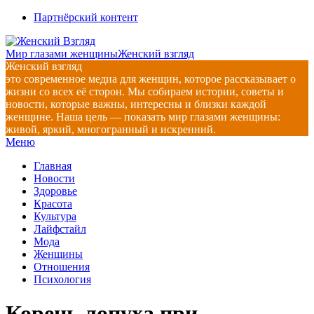
Перейти
Партнёрский контент
к
содержимому
Мир глазами женщины
Женский взгляд
Женский взгляд
это современное медиа для женщин, которое рассказывает о
жизни со всех её сторон. Мы собираем истории, советы и
новости, которые важны, интересны и близки каждой
женщине. Наша цель — показать мир глазами женщины:
живой, яркий, многогранный и искренний.
Главное
Меню
навигационное
Главная
меню
Новости
Здоровье
Красота
Культура
Лайфстайл
Мода
Женщины
Отношения
Психология
Корень лопуха при