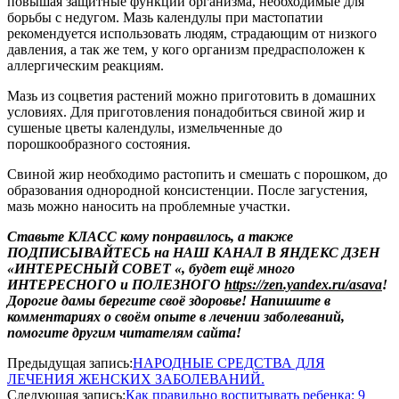
повышая защитные функции организма, необходимые для
борьбы с недугом. Мазь календулы при мастопатии
рекомендуется использовать людям, страдающим от низкого
давления, а так же тем, у кого организм предрасположен к
аллергическим реакциям.
Мазь из соцветия растений можно приготовить в домашних
условиях. Для приготовления понадобиться свиной жир и
сушеные цветы календулы, измельченные до
порошкообразного состояния.
Свиной жир необходимо растопить и смешать с порошком, до
образования однородной консистенции. После загустения,
мазь можно наносить на проблемные участки.
Ставьте КЛАСС кому понравилось, а также
ПОДПИСЫВАЙТЕСЬ
на
НАШ КАНАЛ
В ЯНДЕКС ДЗЕН
«ИНТЕРЕСНЫЙ СОВЕТ «
,
будет ещё много
ИНТЕРЕСНОГО и ПОЛЕЗНОГО
https://zen.yandex.ru/asava
!
Дорогие дамы берегите своё здоровье! Напишите в
комментариях о своём опыте в лечении заболеваний,
помогите другим читателям сайта!
2020-
Предыдущая запись:
НАРОДНЫЕ СРЕДСТВА ДЛЯ
06-
ЛЕЧЕНИЯ ЖЕНСКИХ ЗАБОЛЕВАНИЙ.
18
Следующая запись:
Как правильно воспитывать ребенка: 9